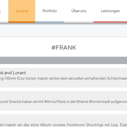
Journal
Portfolio
Über uns
Leistungen
#FRANK
nk and Lorant
 135mm f2 zu testen, haben wir bei dem aktuellen anhaltenden Schlechtwe
book Strecke haben wir mit #Anna Maria in der Wiener #Innenstadt aufgen
r haben wir das erste Album unseres Hotelroom Shootings mit Lisa, Eryk, 