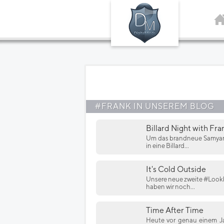
#FRANK IN UNSEREM BLOG
Billard Night with Fra
Um das brandneue Samyang
in eine Billard...
It's Cold Outside
Unsere neue zweite #Look
haben wir noch...
Time After Time
Heute vor genau einem Jah