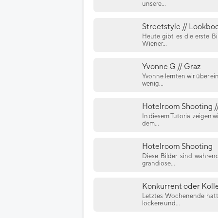
unsere...
Streetstyle // Lookboo
Heute gibt es die erste B
Wiener...
Yvonne G // Graz
Yvonne lernten wir über e
wenig...
Hotelroom Shooting //
In diesem Tutorial zeigen 
dem...
Hotelroom Shooting
Diese Bilder sind währe
grandiose...
Konkurrent oder Koll
Letztes Wochenende hatte
lockere und...