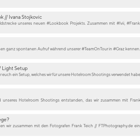
k // Ivana Stojkovic
ildstrecke unseres neuen #Lookbook Projekts. Zusammen mit #Ivii, #Frank,
inen ganz spontanen Aufruf während unserer #TeamOnTour in #Graz kennen. E
 Light Setup
wir euch ein Setup, welches wir für unsere Hotelroom Shootings verwendet ha
nd unseres Hotelroom Shootings entstanden, das wir zusammen mit Frank
ege?
n wir zusammen mit den Fotografen Frank Teich // FTPhotography.de ein 