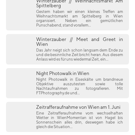
Winterzauber // Weihnachtsmarkt Am
Spittelberg
Gestern haben wir einen kleines Treffen am
Weihnachtsmarkt am Spittelberg in Wien
organisiert. Neben ein gemütlichen
Punschabend, stand vorallem...
Winterzauber // Meet and Greet in
Wien
Das Jahr neigt sich schon langsam dem Ende zu
und die besinnliche Zeit bricht heran. Aus diesem
Anlass wird es für uns wiedermal Zeit, ein...
Night Photowalk in Wien
Night Photowalk in Eiseskälte um brandneue
Objektive auszutesten sowie tolle
Nachtaufnahmen zu fotografieren. Mit
FTPhotography.de und...
Zeitrafferaufnahme von Wien am 1. Juni
Eine Zeitrafferaufnahme vom wechselhaften
Wetter in WienMomentan ist von Hagel bis
Sonnenschein alles drin, deswegen habe ich
gleich die Situation...