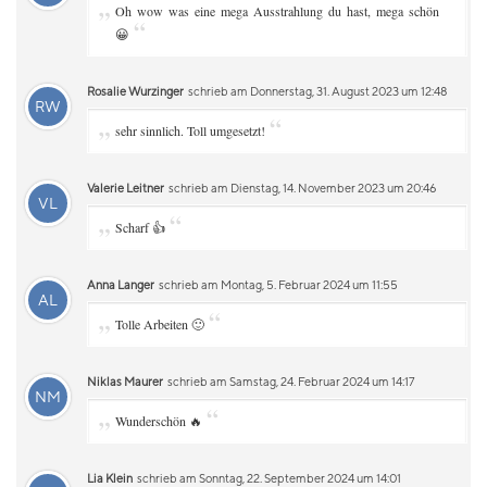
„
Oh wow was eine mega Ausstrahlung du hast, mega schön
“
😀
Rosalie Wurzinger
schrieb am Donnerstag, 31. August 2023 um 12:48
RW
„
“
sehr sinnlich. Toll umgesetzt!
Valerie Leitner
schrieb am Dienstag, 14. November 2023 um 20:46
VL
„
“
Scharf 👍
Anna Langer
schrieb am Montag, 5. Februar 2024 um 11:55
AL
„
“
Tolle Arbeiten 🙂
Niklas Maurer
schrieb am Samstag, 24. Februar 2024 um 14:17
NM
„
“
Wunderschön 🔥
Lia Klein
schrieb am Sonntag, 22. September 2024 um 14:01