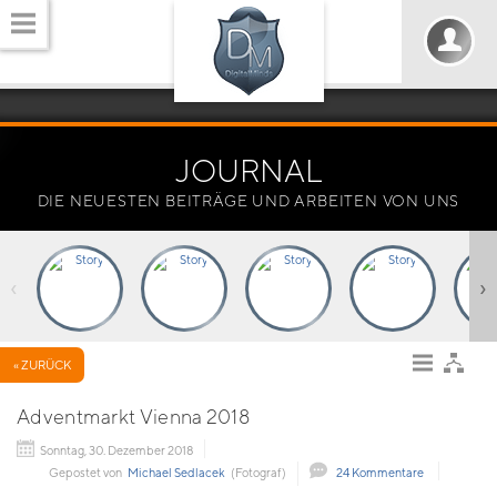
JOURNAL
DIE NEUESTEN BEITRÄGE UND ARBEITEN VON UNS
‹
›
« ZURÜCK
Adventmarkt Vienna 2018
Sonntag, 30. Dezember 2018
Gepostet von
Michael Sedlacek
(Fotograf)
24 Kommentare