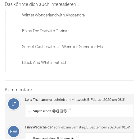
Das könnte dich auch interessieren...
Winter Wonderland with Alyssandra
Enjoy The Day with Darina
Sunset Castle with JJ - Wenn die Sonne die Ma...
Black And White I with JJ
Kommentare
Lena Thalhammer
schrieb am Mittwoch, 5. Februar 2020 um 08:31
LT
„
“
Super schön 🤩👏🏻😊
Finn Wegscheider
schrieb am Samstag, 5. September 2020 um 18:59
FW
„
“
Wunderschönes Bild von 🔥