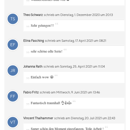
Theo Schwarz
schrieb am Dienstag, 1. Dezember 2020 um 20:13
TS
„
“
Sehr gelungen!!!
Elina Fasching
schrieb am Samstag, 17. April 2021 um 08:21
EF
„
“
sehr schöne edle Serie!
Johanna Rath
schrieb am Sonntag, 25. April 2021 um 11:04
JR
„
“
Einfach wow 🤩
Fabio Fritz
schrieb am Mittwoch, 9. Juni 2021 um 13:46
FF
„
“
Fantastisch traumhaft 👌👍👍
Vincent Thalhammer
schrieb am Dienstag, 20. Juli 2021 um 22:43
VT
„
“
Super schön den Moment eingefangen. Tolle Arbeit !