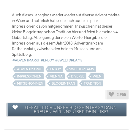
Auch dieses Jahr gings wieder wieder auf diverse Adventmärkte
in Wien und natürlich habe ich euch auch ein paar
Impressionen davon mitgenommen. Inzwischen hat dieser
kleine Blogeintrag schon Tradition hier und feiert hier seinen 4.
Geburtstag. Aber genug der vielen Worte. Hier gibts die
Impressionen aus diesem Jahr 2018: Adventmarkt am
Rathausplatz, zwischen den beiden Museen und am
Spittelberg.
#ADVENTMARKT
#ENJOY
#SWEETDREAMS
ADVENTMARKT
ENJOY
SWEETDREAMS
IMPRESSIONEN
VIENNA
DIVERSE
WIEN
MITGENOMMEN
BLOGEINTRAG
TRADITION
2.955
GEFÄLLT DIR UNSER BLOGEINTRAG? DANN
FREUEN WIR UNS ÜBER DEIN LIKE!