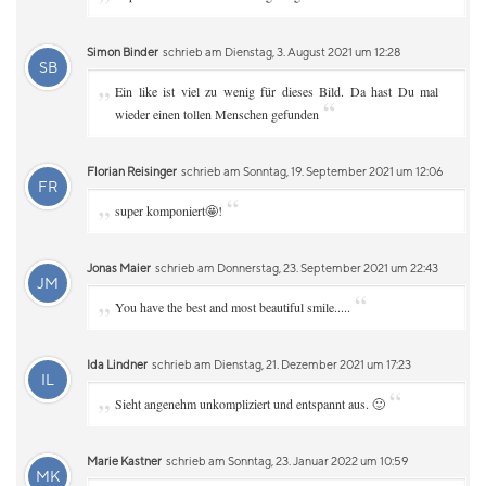
Simon Binder
schrieb am Dienstag, 3. August 2021 um 12:28
SB
„
Ein like ist viel zu wenig für dieses Bild. Da hast Du mal
“
wieder einen tollen Menschen gefunden
Florian Reisinger
schrieb am Sonntag, 19. September 2021 um 12:06
FR
„
“
super komponiert🤩!
Jonas Maier
schrieb am Donnerstag, 23. September 2021 um 22:43
JM
„
“
You have the best and most beautiful smile.....
Ida Lindner
schrieb am Dienstag, 21. Dezember 2021 um 17:23
IL
„
“
Sieht angenehm unkompliziert und entspannt aus. 🙂
Marie Kastner
schrieb am Sonntag, 23. Januar 2022 um 10:59
MK