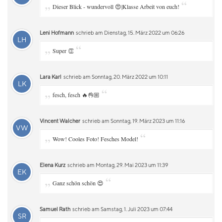
„
“
Dieser Blick - wundervoll 😍|Klasse Arbeit von euch!
Leni Hofmann
schrieb am Dienstag, 15. März 2022 um 06:26
LH
„
“
Super 👏
Lara Karl
schrieb am Sonntag, 20. März 2022 um 10:11
LK
„
“
fesch, fesch 🔥👌🏼
Vincent Walcher
schrieb am Sonntag, 19. März 2023 um 11:16
VW
„
“
Wow! Cooles Foto! Fesches Model!
Elena Kurz
schrieb am Montag, 29. Mai 2023 um 11:39
EK
„
“
Ganz schön schön 😍
Samuel Rath
schrieb am Samstag, 1. Juli 2023 um 07:44
SR