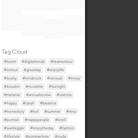
Tag Cloud
#loveit
#digitalminds
#teamontour
#ontour
#greatday
#enjoylife
#lovely
#innsbruck
#sensual
#enjoy
#boudoir
#nicolette
#sunlight
#melanie
#annualreview
#viktoria
#happy
#sarah
#beatrice
#homestory
#hot
#summer
#lena
#portrait
#happypeople
#koell
#waldegger
#enjoytheday
#fashion
#lifestyle
#summertime
#nude