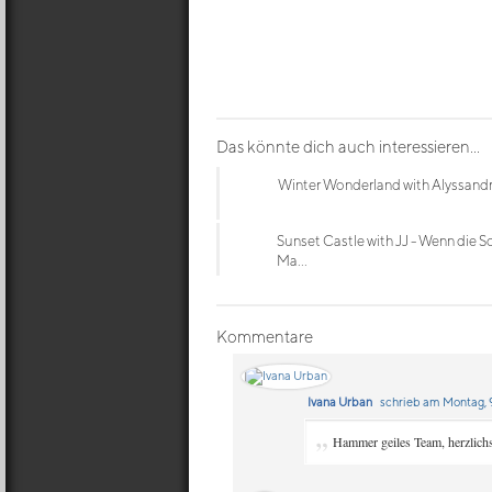
Das könnte dich auch interessieren...
Winter Wonderland with Alyssand
Sunset Castle with JJ - Wenn die S
Ma...
Kommentare
Ivana Urban
schrieb am Montag, 9
„
Hammer geiles Team, herzlich