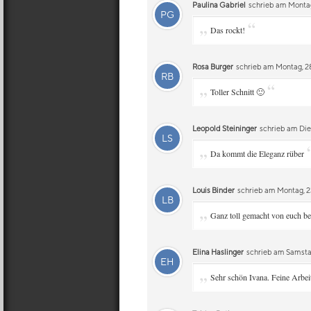
Paulina Gabriel
schrieb am Montag
PG
„
“
Das rockt!
Rosa Burger
schrieb am Montag, 2
RB
„
“
Toller Schnitt 🙂
Leopold Steininger
schrieb am Dien
LS
„
Da kommt die Eleganz rüber
Louis Binder
schrieb am Montag, 23
LB
„
Ganz toll gemacht von euch b
Elina Haslinger
schrieb am Samstag
EH
„
Sehr schön Ivana. Feine Arbeit