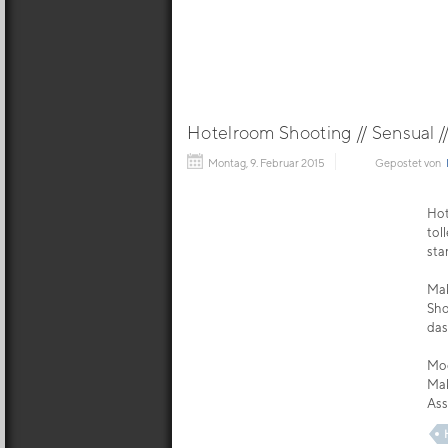
Hotelroom Shooting // Sensual // 
Montag, 9. Februar 2015
Gepostet von
Hot
tol
sta
Mak
Sho
das
Mode
Mak
Ass