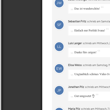
JW
„
“
Das ist wunderschön!
Sebastian Fritz
schrieb am Samstag
SF
„
“
Einfach nur Perfekt Ivana!
Luis Langer
schrieb am Mittwoch, 2
LL
„
“
Danke fürs zeigen!
Elisa Weiss
schrieb am Samstag, 19
EW
„
Unglaublich schönes Video Iv
Jonathan Pilz
schrieb am Mittwoch,
JP
„
“
Gut umgesetzt 👌
Maria Pilz
schrieb am Mittwoch, 7