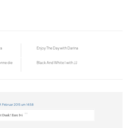
ra
Enjoy The Day with Darina
onne die
Black And White I with JJ
. Februar 2015 um 14:58
“
st Dank! Eure Ivi