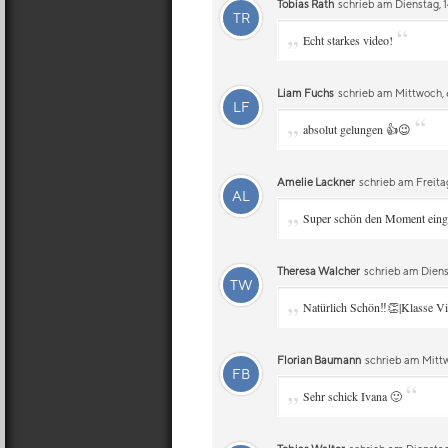
Tobias Rath
schrieb am Dienstag, 1
TR
„
“
Echt starkes video!
Liam Fuchs
schrieb am Mittwoch, 6
LF
„
“
absolut gelungen 👍😉
Amelie Lackner
schrieb am Freita
AL
„
Super schön den Moment einge
Theresa Walcher
schrieb am Dienst
TW
„
Natürlich Schön‼️👏|Klasse V
Florian Baumann
schrieb am Mittw
FB
„
“
Sehr schick Ivana 🙂