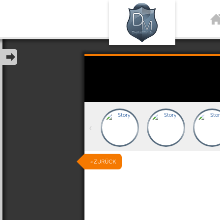
‹
« ZURÜCK