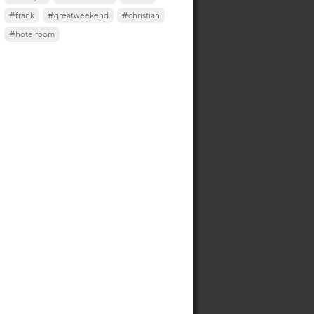
#frank
#greatweekend
#christian
#hotelroom