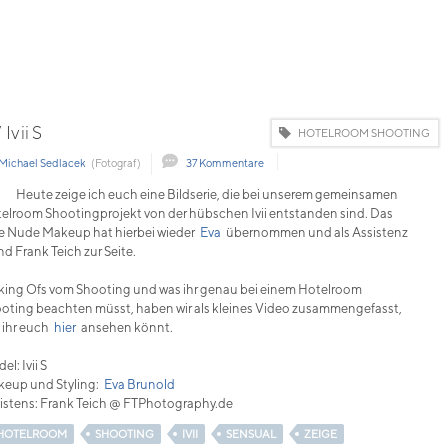
Ivii S
HOTELROOM SHOOTING
Michael Sedlacek
(Fotograf)
37 Kommentare
Heute zeige ich euch eine Bildserie, die bei unserem gemeinsamen
elroom Shootingprojekt von der hübschen Ivii entstanden sind. Das
le Nude Makeup hat hierbei wieder
Eva
übernommen und als Assistenz
nd Frank Teich zur Seite.
ing Ofs vom Shooting und was ihr genau bei einem Hotelroom
oting beachten müsst, haben wir als kleines Video zusammengefasst,
 ihr euch
hier
ansehen könnt.
l: Ivii S
eup und Styling:
Eva Brunold
istens: Frank Teich @ FTPhotography.de
HOTELROOM
SHOOTING
IVII
SENSUAL
ZEIGE