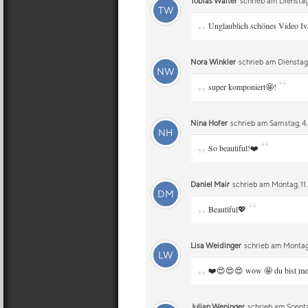
Tobias Walter
schrieb am Dienstag,
TW
„
Unglaublich schönes Video Iv
Nora Winkler
schrieb am Dienstag,
NW
„
“
super komponiert🤩!
Nina Hofer
schrieb am Samstag, 4.
NH
„
“
So beautiful!❤️
Daniel Mair
schrieb am Montag, 11
DM
„
“
Beautiful💖
Lisa Weidinger
schrieb am Montag,
LW
„
❤️😍😍😍 wow 🤩 du bist me
Julian Weninger
schrieb am Sonnta