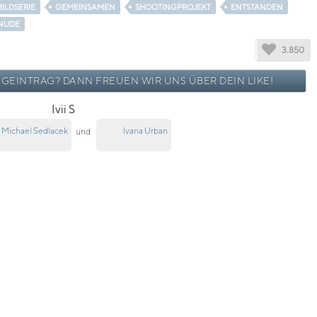
BILDSERIE
GEMEINSAMEN
SHOOTINGPROJEKT
ENTSTANDEN
NUDE
3.850
OGEINTRAG? DANN FREUEN WIR UNS ÜBER DEIN LIKE!
Ivii S
Michael Sedlacek
Ivana Urban
und