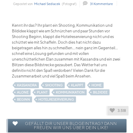
Gepostet von
Michael Sedlacek
(Fotograf)
31 Kommentare
Kennt ihr das? Ihr plant ein Shooting, Kommunikation und
Bildidee klappt wie am Schnürchen und paar Stunden vor
Shooting Beginn, klappt die Hotelreservierung nicht und es
schüttet wie mit Schaffeln. Doch dies hat nicht dazu
beigetragen alles hin zu schmeißen... nein ganz im Gegenteil...
schnell eine Lösung gefunden und mit vollen
unerschütterlichen Elan zusammen mit Kassandra und ein zwei
Blitzen diese Bildstrecke gezaubert. Das Wetter hat uns
definitiv nicht den Spaß verdorben! Vielen Dank für die
Zusammenarbeit und viel Spaß beim Ansehen.
KASSANDRA
SHOOTING
KLAPPT
HOME
ALONE
PLANT
KOMMUNIKATION
BILDIDEE
BEGINN
HOTELRESERVIERUNG
3.518
GEFÄLLT DIR UNSER BLOGEINTRAG? DANN
FREUEN WIR UNS ÜBER DEIN LIKE!