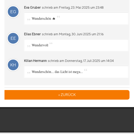
Eva Gruber
schrieb am Freitag, 23. Mai 2025 um 23:48
EG
„
“
Wunderschön 🔥
Elias Ebner
schrieb am Montag, 30. Juni 2025 um 21:16
EE
„
“
Wundervoll
Kilian Hermann
schrieb am Donnerstag, 17. Juli 2025 um 14:04
KH
„
“
Wunderschön... das Licht ist mega...
« ZURÜCK