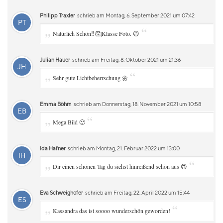
Philipp Traxler
schrieb am Montag, 6. September 2021 um 07:42
PT
„
“
Natürlich Schön‼️👏|Klasse Foto. 😉
Julian Hauer
schrieb am Freitag, 8. Oktober 2021 um 21:36
JH
„
“
Sehr gute Lichtbeherrschung 🌼
Emma Böhm
schrieb am Donnerstag, 18. November 2021 um 10:58
EB
„
“
Mega Bild 🙂
Ida Hafner
schrieb am Montag, 21. Februar 2022 um 13:00
IH
„
“
Dir einen schönen Tag du siehst hinreißend schön aus 😍
Eva Schweighofer
schrieb am Freitag, 22. April 2022 um 15:44
ES
„
“
Kassandra das ist soooo wunderschön geworden!