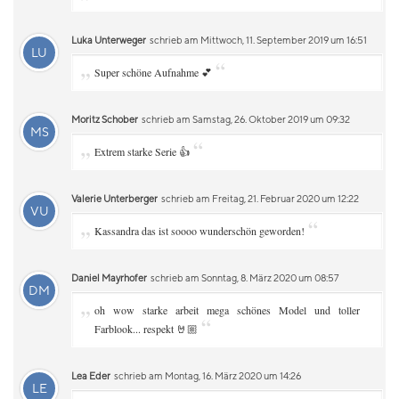
Luka Unterweger
schrieb am Mittwoch, 11. September 2019 um 16:51
LU
„
“
Super schöne Aufnahme 💕
Moritz Schober
schrieb am Samstag, 26. Oktober 2019 um 09:32
MS
„
“
Extrem starke Serie 👍
Valerie Unterberger
schrieb am Freitag, 21. Februar 2020 um 12:22
VU
„
“
Kassandra das ist soooo wunderschön geworden!
Daniel Mayrhofer
schrieb am Sonntag, 8. März 2020 um 08:57
DM
„
oh wow starke arbeit mega schönes Model und toller
“
Farblook... respekt 🤘🏼
Lea Eder
schrieb am Montag, 16. März 2020 um 14:26
LE