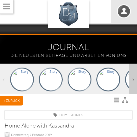
JOURNAL
DIE NEUESTEN BEITRÄGE UND ARBEITEN VON UNS
‹
›
« ZURÜCK
HOMESTORIES
Home Alone with Kassandra
Donnerstag, 7. Februar 2019