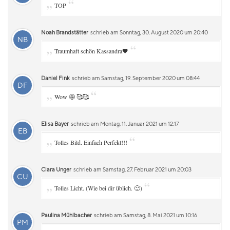
„
“
TOP
Noah Brandstätter
schrieb am Sonntag, 30. August 2020 um 20:40
NB
„
“
Traumhaft schön Kassandra🖤
Daniel Fink
schrieb am Samstag, 19. September 2020 um 08:44
DF
„
“
Wow 🤩 🥰🥰
Elisa Bayer
schrieb am Montag, 11. Januar 2021 um 12:17
EB
„
“
Tolles Bild. Einfach Perfekt!!!
Clara Unger
schrieb am Samstag, 27. Februar 2021 um 20:03
CU
„
“
Tolles Licht. (Wie bei dir üblich. 🙂)
Paulina Mühlbacher
schrieb am Samstag, 8. Mai 2021 um 10:16
PM