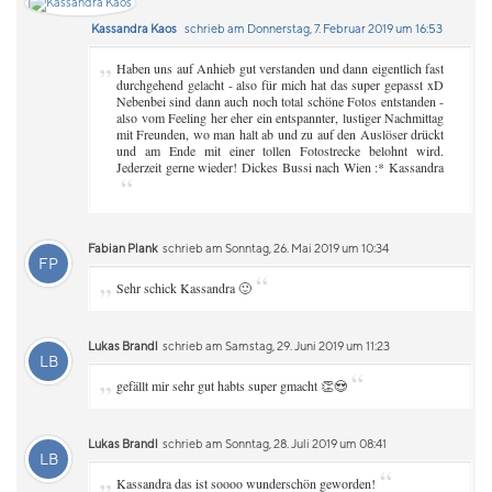
Kassandra Kaos
schrieb am Donnerstag, 7. Februar 2019 um 16:53
„
Haben uns auf Anhieb gut verstanden und dann eigentlich fast
durchgehend gelacht - also für mich hat das super gepasst xD
Nebenbei sind dann auch noch total schöne Fotos entstanden -
also vom Feeling her eher ein entspannter, lustiger Nachmittag
mit Freunden, wo man halt ab und zu auf den Auslöser drückt
und am Ende mit einer tollen Fotostrecke belohnt wird.
Jederzeit gerne wieder! Dickes Bussi nach Wien :* Kassandra
“
Fabian Plank
schrieb am Sonntag, 26. Mai 2019 um 10:34
FP
„
“
Sehr schick Kassandra 🙂
Lukas Brandl
schrieb am Samstag, 29. Juni 2019 um 11:23
LB
„
“
gefällt mir sehr gut habts super gmacht 👏😍
Lukas Brandl
schrieb am Sonntag, 28. Juli 2019 um 08:41
LB
„
“
Kassandra das ist soooo wunderschön geworden!