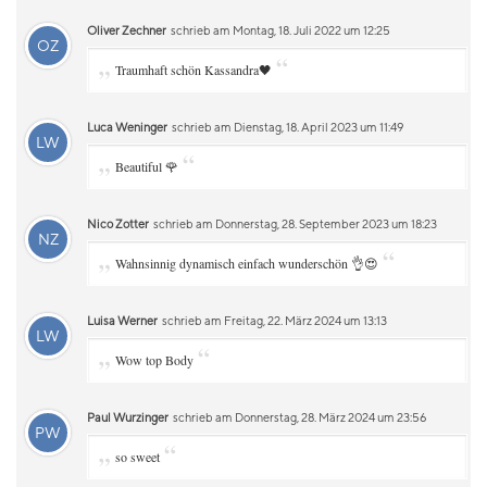
Oliver Zechner
schrieb am Montag, 18. Juli 2022 um 12:25
OZ
„
“
Traumhaft schön Kassandra🖤
Luca Weninger
schrieb am Dienstag, 18. April 2023 um 11:49
LW
„
“
Beautiful 🌹
Nico Zotter
schrieb am Donnerstag, 28. September 2023 um 18:23
NZ
„
“
Wahnsinnig dynamisch einfach wunderschön 👌😍
Luisa Werner
schrieb am Freitag, 22. März 2024 um 13:13
LW
„
“
Wow top Body
Paul Wurzinger
schrieb am Donnerstag, 28. März 2024 um 23:56
PW
„
“
so sweet