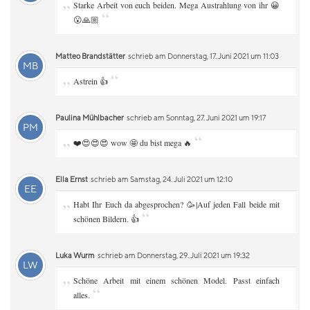
„
Starke Arbeit von euch beiden. Mega Austrahlung von ihr 😀
“
😮🙏🏼
Matteo Brandstätter
schrieb am Donnerstag, 17. Juni 2021 um 11:03
MB
„
“
Astrein 👍
Paulina Mühlbacher
schrieb am Sonntag, 27. Juni 2021 um 19:17
PM
„
“
❤️😍😍😍 wow 🤩 du bist mega 🔥
Ella Ernst
schrieb am Samstag, 24. Juli 2021 um 12:10
EE
„
Habt Ihr Euch da abgesprochen? 🥳|Auf jeden Fall beide mit
“
schönen Bildern. 👍
Luka Wurm
schrieb am Donnerstag, 29. Juli 2021 um 19:32
LW
„
Schöne Arbeit mit einem schönen Model. Passt einfach
“
alles.