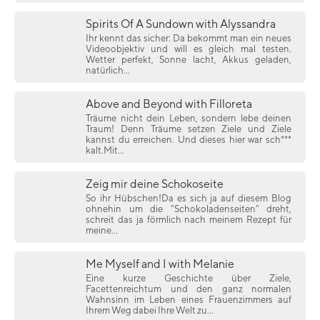
Spirits Of A Sundown with Alyssandra
Ihr kennt das sicher: Da bekommt man ein neues
Videoobjektiv und will es gleich mal testen.
Wetter perfekt, Sonne lacht, Akkus geladen,
natürlich...
Above and Beyond with Filloreta
Träume nicht dein Leben, sondern lebe deinen
Traum! Denn Träume setzen Ziele und Ziele
kannst du erreichen. Und dieses hier war sch***
kalt.Mit...
Zeig mir deine Schokoseite
So ihr Hübschen!Da es sich ja auf diesem Blog
ohnehin um die "Schokoladenseiten" dreht,
schreit das ja förmlich nach meinem Rezept für
meine...
Me Myself and I with Melanie
Eine kurze Geschichte über Ziele,
Facettenreichtum und den ganz normalen
Wahnsinn im Leben eines Frauenzimmers auf
Ihrem Weg dabei Ihre Welt zu...