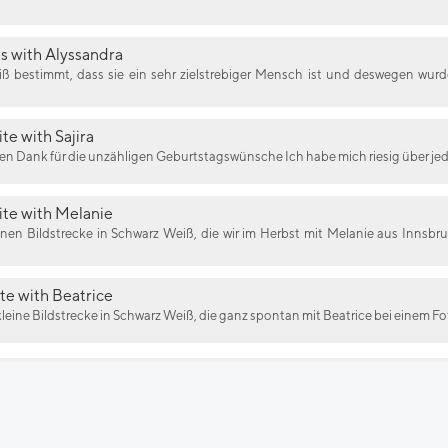
s with Alyssandra
ß bestimmt, dass sie ein sehr zielstrebiger Mensch ist und deswegen wurd
te with Sajira
len Dank für die unzähligen Geburtstagswünsche Ich habe mich riesig über jed
ite with Melanie
einen Bildstrecke in Schwarz Weiß, die wir im Herbst mit Melanie aus Innsb
te with Beatrice
leine Bildstrecke in Schwarz Weiß, die ganz spontan mit Beatrice bei einem Foto