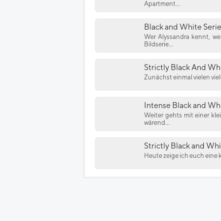
Apartment...
Black and White Serie
Wer Alyssandra kennt, wei
Bildserie...
Strictly Black And Whi
Zunächst einmal vielen vie
Intense Black and Wh
Weiter gehts mit einer kl
wärend...
Strictly Black and Whi
Heute zeige ich euch eine k