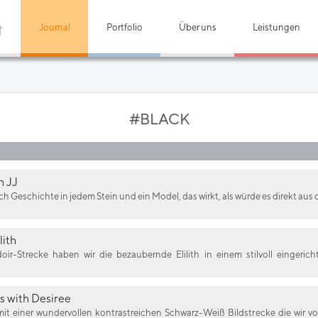
Journal
Portfolio
Über uns
Leistungen
#BLACK
h JJ
ch Geschichte in jedem Stein und ein Model, das wirkt, als würde es direkt aus
lith
oir-Strecke haben wir die bezaubernde Elilith in einem stilvoll eingeric
s with Desiree
t einer wundervollen kontrastreichen Schwarz-Weiß Bildstrecke die wir vo