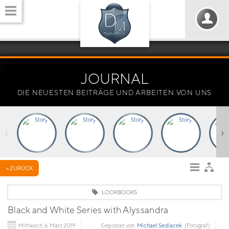
JOURNAL
DIE NEUESTEN BEITRÄGE UND ARBEITEN VON UNS
‹
›
« ZURÜCK
LOOKBOOKS
Black and White Series with Alyssandra
Mittwoch, 6. März 2019
Gepostet von
Michael Sedlacek
(Fotograf)