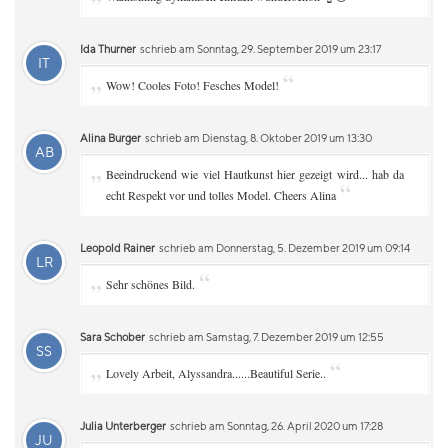
Ida Thurner
schrieb am Sonntag, 29. September 2019 um 23:17
IT
„
“
Wow! Cooles Foto! Fesches Model!
Alina Burger
schrieb am Dienstag, 8. Oktober 2019 um 13:30
AB
„
Beeindruckend wie viel Hautkunst hier gezeigt wird... hab da
“
echt Respekt vor und tolles Model. Cheers Alina
Leopold Rainer
schrieb am Donnerstag, 5. Dezember 2019 um 09:14
LR
„
“
Sehr schönes Bild.
Sara Schober
schrieb am Samstag, 7. Dezember 2019 um 12:55
SS
„
“
Lovely Arbeit, Alyssandra......Beautiful Serie..
Julia Unterberger
schrieb am Sonntag, 26. April 2020 um 17:28
JU