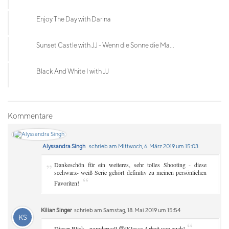
Enjoy The Day with Darina
Sunset Castle with JJ - Wenn die Sonne die Ma...
Black And White I with JJ
Kommentare
Alyssandra Singh
schrieb am Mittwoch, 6. März 2019 um 15:03
„
Dankeschön für ein weiteres, sehr tolles Shooting - diese
scchwarz- weiß Serie gehört definitiv zu meinen persönlichen
“
Favoriten!
Kilian Singer
schrieb am Samstag, 18. Mai 2019 um 15:54
KS
„
“
Dieser Blick - wundervoll 😍|Klasse Arbeit von euch!