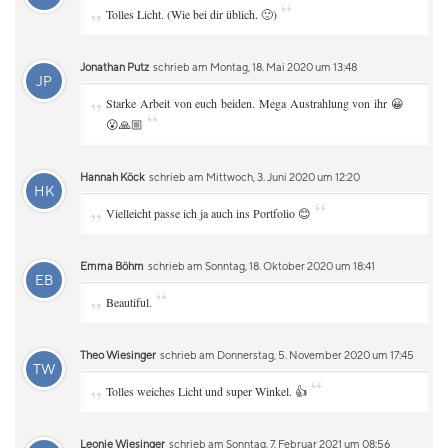
„
“
Tolles Licht. (Wie bei dir üblich. 🙂)
Jonathan Putz
schrieb am Montag, 18. Mai 2020 um 13:48
JP
„
Starke Arbeit von euch beiden. Mega Austrahlung von ihr 😀
“
😮🙏🏼
Hannah Köck
schrieb am Mittwoch, 3. Juni 2020 um 12:20
HK
„
“
Vielleicht passe ich ja auch ins Portfolio 😊
Emma Böhm
schrieb am Sonntag, 18. Oktober 2020 um 18:41
EB
„
“
Beautiful.
Theo Wiesinger
schrieb am Donnerstag, 5. November 2020 um 17:45
TW
„
“
Tolles weiches Licht und super Winkel. 👍
Leonie Wiesinger
schrieb am Sonntag, 7. Februar 2021 um 08:56