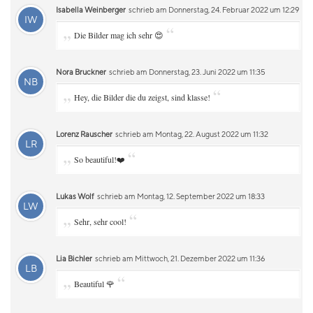
Isabella Weinberger
schrieb am Donnerstag, 24. Februar 2022 um 12:29
IW
„
“
Die Bilder mag ich sehr 😍
Nora Bruckner
schrieb am Donnerstag, 23. Juni 2022 um 11:35
NB
„
“
Hey, die Bilder die du zeigst, sind klasse!
Lorenz Rauscher
schrieb am Montag, 22. August 2022 um 11:32
LR
„
“
So beautiful!❤️
Lukas Wolf
schrieb am Montag, 12. September 2022 um 18:33
LW
„
“
Sehr, sehr cool!
Lia Bichler
schrieb am Mittwoch, 21. Dezember 2022 um 11:36
LB
„
“
Beautiful 🌹