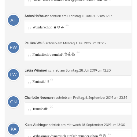
Anton Hofbauer
schrieb am Dienstag, 11. Juni 2019 um 12:17
AH
„
“
Wunderschön 🔥🤘🔥
Paulina Weiß
schrieb am Montag, 1. Juli 2019 um 20:25
PW
„
“
Fantastisch traumhaft 👌👍👍
Laura Wimmer
schrieb am Sonntag, 28. Juli 2019 um 12:20
LW
„
“
Fantastic!!!
Charlotte Neumann
schrieb am Freitag, 6. September 2019 um 23:39
CN
„
“
Traumhaft!
Klara Aichinger
schrieb am Mittwoch, 18. September 2019 um 13:00
KA
„
“
Wahnsinnig dynamisch einfach wunderschön 👌😍