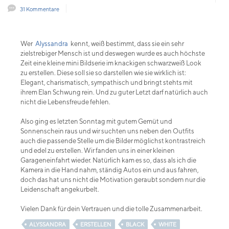
31 Kommentare
Wer
Alyssandra
kennt, weiß bestimmt, dass sie ein sehr
zielstrebiger Mensch ist und deswegen wurde es auch höchste
Zeit eine kleine mini Bildserie im knackigen schwarzweiß Look
zu erstellen. Diese soll sie so darstellen wie sie wirklich ist:
Elegant, charismatisch, sympathisch und bringt stehts mit
ihrem Elan Schwung rein. Und zu guter Letzt darf natürlich auch
nicht die Lebensfreude fehlen.
Also ging es letzten Sonntag mit gutem Gemüt und
Sonnenschein raus und wir suchten uns neben den Outfits
auch die passende Stelle um die Bilder möglichst kontrastreich
und edel zu erstellen. Wir fanden uns in einer kleinen
Garageneinfahrt wieder. Natürlich kam es so, dass als ich die
Kamera in die Hand nahm, ständig Autos ein und aus fahren,
doch das hat uns nicht die Motivation geraubt sondern nur die
Leidenschaft angekurbelt.
Vielen Dank für dein Vertrauen und die tolle Zusammenarbeit.
ALYSSANDRA
ERSTELLEN
BLACK
WHITE