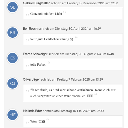
Gabriel Burgstaller
schrieb am Freitag, 15. Dezember 2023 um 12:38
GB
„
“
Ganz toll mit dem Licht
Ben Resch
schrieb am Dienstag, 30. April 2024 um 16:29
BR
„
“
Sehr gute Lichtbeherrschung 🌼
Emma Schweiger
schrieb am Dienstag, 20. August 2024 um 16:48
ES
„
“
tolle Farben
Oliver Jäger
schrieb am Freitag, 7. Februar 2025 um 10:39
OJ
„
🌺 Ich finde, es sind sehr schöne Aufnahmen. Könnte ich mir
“
auch vergrößert an einer Wand vorstellen. 👌🏻😘
Melinda Eder
schrieb am Samstag, 10. Mai 2025 um 13:00
ME
„
“
Wow 👏📸