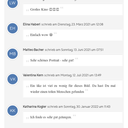
LW
„
“
Großes Kino 👏👏👏
Elina Haberl
schrieb am Dienstag, 23. März 2021 um 12:08
EH
„
“
Einfach wow 🤩
Matteo Bacher
schrieb am Sonntag, 13. Juni 2021 um 07:51
MB
„
“
Sehr schönes Portrait - sehr gut!
Valentina Kern
schrieb am Montag, 12. Juli 2021 um 13:49
VK
„
Ein like ist viel zu wenig für dieses Bild. Da hast Du mal
“
wieder einen tollen Menschen gefunden
Katharina Kogler
schrieb am Sonntag, 30. Januar 2022 um 11:43
KK
„
“
Ich finde es sehr gut gelungen.