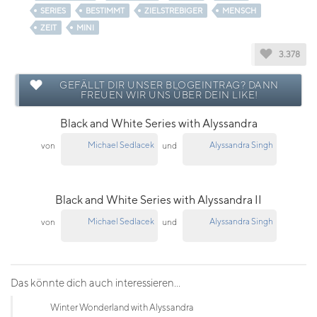
SERIES
BESTIMMT
ZIELSTREBIGER
MENSCH
ZEIT
MINI
3.378
GEFÄLLT DIR UNSER BLOGEINTRAG? DANN
FREUEN WIR UNS ÜBER DEIN LIKE!
Black and White Series with Alyssandra
Michael Sedlacek
Alyssandra Singh
von
und
Black and White Series with Alyssandra II
Michael Sedlacek
Alyssandra Singh
von
und
Das könnte dich auch interessieren...
Winter Wonderland with Alyssandra