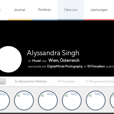
Journal
Portfolio
Über uns
Leistungen
Alyssandra Singh
Wien, Österreich
Model
ist
aus
DigitalMinds Photography
55 Fotoalben
und wurde von
in
publiz
del
Zu Alyssandra’s Website
55 Fotoalben
5.746 gesammelte Fa