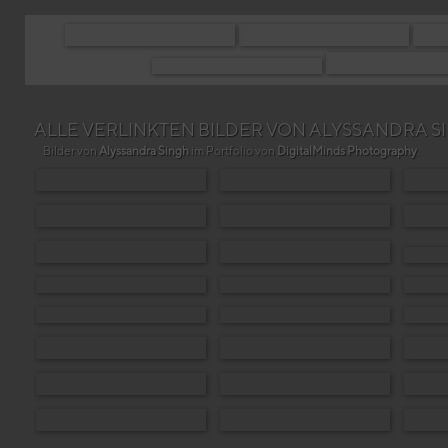
ALLE VERLINKTEN BILDER VON ALYSSANDRA S
Bilder von
Alyssandra Singh
im Portfolio von
DigitalMinds Photography
.