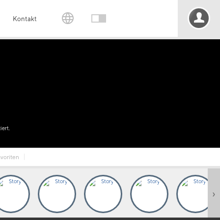
Kontakt
iert.
voriten
›