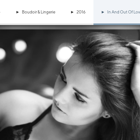
Boudoir & Lingerie
2016
In And Out Of Love