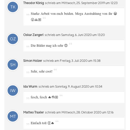
Theodor König
schrieb am Mittwoch, 25. September 2019 um 12:23
TK
„
Starke Arbeit von euch beiden. Mega Austrahlung von ihr 😀
“
😮🙏🏼
Oskar Zangerl
schrieb am Samstag, 6. Juni 2020 um 13:20
OZ
„
“
Die Bilder mag ich sehr 😍
Simon Holzer
schrieb am Freitag, 3. Juli 2020 um 15:38
SH
„
“
Sehr, sehr cool!
Ida Wurm
schrieb am Sonntag, 9. August 2020 um 10:34
IW
„
“
fesch, fesch 🔥👌🏼
Matteo Traxler
schrieb am Mittwoch, 28. Oktober 2020 um 12:16
MT
„
“
Einfach toll 👏🔥