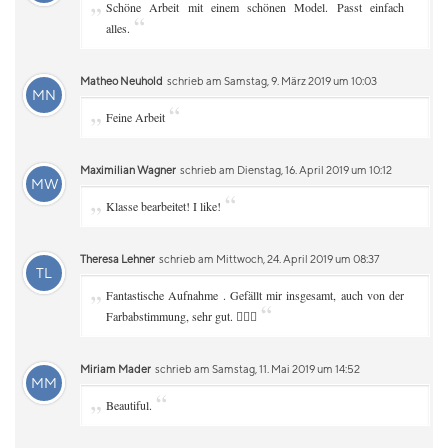
„
Schöne Arbeit mit einem schönen Model. Passt einfach
“
alles.
Matheo Neuhold
schrieb am Samstag, 9. März 2019 um 10:03
MN
„
“
Feine Arbeit
Maximilian Wagner
schrieb am Dienstag, 16. April 2019 um 10:12
MW
„
“
Klasse bearbeitet! I like!
Theresa Lehner
schrieb am Mittwoch, 24. April 2019 um 08:37
TL
„
Fantastische Aufnahme . Gefällt mir insgesamt, auch von der
“
Farbabstimmung, sehr gut. 👌🏻😊
Miriam Mader
schrieb am Samstag, 11. Mai 2019 um 14:52
MM
„
“
Beautiful.