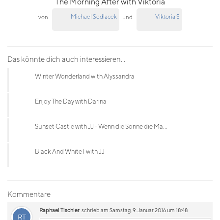
The Morning After with Viktoria
Michael Sedlacek
Viktoria S
von
und
Das könnte dich auch interessieren...
Winter Wonderland with Alyssandra
Enjoy The Day with Darina
Sunset Castle with JJ - Wenn die Sonne die Ma...
Black And White I with JJ
Kommentare
Raphael Tischler
schrieb am Samstag, 9. Januar 2016 um 18:48
RT