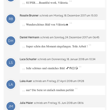
„
“
SUPER.....Beautiful work, Viktoria.
Rosalie Brunner
schrieb am Montag, 18. Dezember 2017 um 15:00
RB
„
“
Wunderschönes Bild von Viktoria🔥
Daniel Hermann
schrieb am Sonntag, 24. Dezember 2017 um 06:45
DH
„
“
Super schön den Moment eingefangen. Tolle Arbeit !
Luca Schuster
schrieb am Donnerstag, 18. Januar 2018 um 10:34
LS
„
“
Sehr schönes und sinnliches Bild. 💕👌🏻😘
Luka Auer
schrieb am Freitag, 27. April 2018 um 09:28
LA
„
“
nur? Die Serie ist einfach rundum perfekt
Julia Maier
schrieb am Freitag, 15. Juni 2018 um 08:16
JM