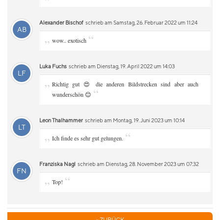
Alexander Bischof
schrieb am Samstag, 26. Februar 2022 um 11:24
AB
„
“
wow.. exotisch
Luka Fuchs
schrieb am Dienstag, 19. April 2022 um 14:03
LF
„
Richtig gut 😍 die anderen Bildstrecken sind aber auch
“
wunderschön 😊
Leon Thalhammer
schrieb am Montag, 19. Juni 2023 um 10:14
LT
„
“
Ich finde es sehr gut gelungen.
Franziska Nagl
schrieb am Dienstag, 28. November 2023 um 07:32
FN
„
“
Top!
« ZURÜCK