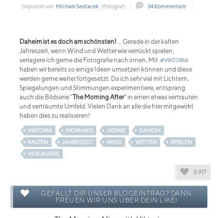
Gepostet von
Michael Sedlacek
(Fotograf)
34 Kommentare
Daheim ist es doch am schönsten!
... Gerade in der kalten
Jahreszeit, wenn Wind und Wetter wie verrückt spielen,
verlagere ich gerne die Fotografie nach innen. Mit
#VIKTORIA
haben wir bereits so einige Ideen umsetzen können und diese
werden gerne weiter fortgesetzt. Da ich sehr viel mit Lichtern,
Spiegelungen und Stimmungen experimentiere, entsprang
auch die Bildserie "
The Morning After
" in einen etwas vertrauten
und verträumte Umfeld. Vielen Dank an alle die hier mitgewirkt
haben dies zu realisieren!
VIKTORIA
MORNING
GERNE
DAHEIM
KALTEN
JAHRESZEIT
WIND
WETTER
SPIELEN
VERLAGERE
3.917
GEFÄLLT DIR UNSER BLOGEINTRAG? DANN
FREUEN WIR UNS ÜBER DEIN LIKE!