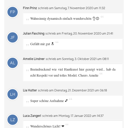
Finn Prinz
schrieb am Samstag, 7. November 2020 um 11:32
FP
„
“
Wahnsinnig dynamisch einfach wunderschön 👌😍
Julian Fasching
schrieb am Freitag, 20. November 2020 um 21:41
JF
„
“
Gefällt mir gut 🔝
Amelie Lindner
schrieb am Sonntag, 3. Oktober 2021 um 08:11
AL
„
Beeindruckend wie viel Hautkunst hier gezeigt wird... hab da
“
echt Respekt vor und tolles Model. Cheers Amelie
Lia Hutter
schrieb am Dienstag, 21. Dezember 2021 um 06:18
LH
„
“
Super schöne Aufnahme 💕
Luca Zangerl
schrieb am Montag, 17. Januar 2022 um 14:37
LZ
„
“
Wunderschönes Licht! ❤