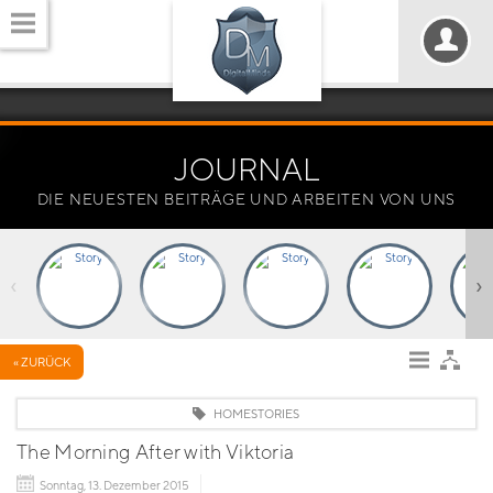
JOURNAL
DIE NEUESTEN BEITRÄGE UND ARBEITEN VON UNS
‹
›
« ZURÜCK
HOMESTORIES
The Morning After with Viktoria
Sonntag, 13. Dezember 2015