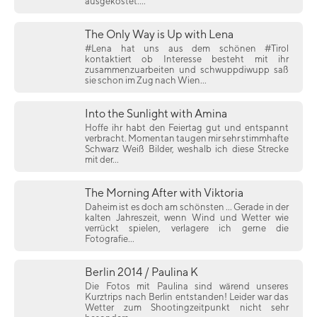
ausgekostet....
The Only Way is Up with Lena
#Lena hat uns aus dem schönen #Tirol
kontaktiert ob Interesse besteht mit ihr
zusammenzuarbeiten und schwuppdiwupp saß
sie schon im Zug nach Wien...
Into the Sunlight with Amina
Hoffe ihr habt den Feiertag gut und entspannt
verbracht. Momentan taugen mir sehr stimmhafte
Schwarz Weiß Bilder, weshalb ich diese Strecke
mit der...
The Morning After with Viktoria
Daheim ist es doch am schönsten ... Gerade in der
kalten Jahreszeit, wenn Wind und Wetter wie
verrückt spielen, verlagere ich gerne die
Fotografie...
Berlin 2014 / Paulina K
Die Fotos mit Paulina sind wärend unseres
Kurztrips nach Berlin entstanden! Leider war das
Wetter zum Shootingzeitpunkt nicht sehr