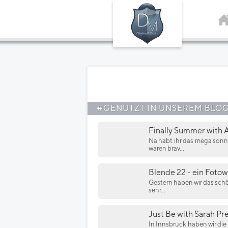
#GENUTZT IN UNSEREM BLO
Finally Summer with 
Na habt ihr das mega sonn
waren brav...
Blende 22 - ein Fotow
Gestern haben wir das sch
sehr...
Just Be with Sarah Pr
In Innsbruck haben wir di