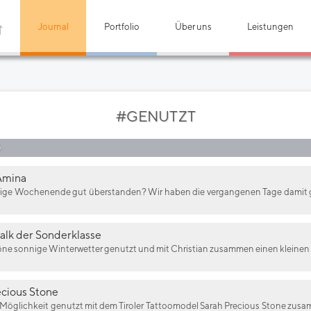
Journal
Portfolio
Über uns
Leistungen
#GENUTZT
G
Amina
ige Wochenende gut überstanden? Wir haben die vergangenen Tage damit gen
alk der Sonderklasse
öne sonnige Winterwetter genutzt und mit Christian zusammen einen kleinen 
ecious Stone
e Möglichkeit genutzt mit dem Tiroler Tattoomodel Sarah Precious Stone z