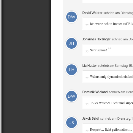
David Walder
schrieb am Dienstag
DW
„
Ich warte schon immer auf Bil
Johannes Holzinger
schrieb am Don
JH
„
“
Sehr schön!
Lia Hutter
schrieb am Samstag, 15
LH
„
Wahnsinnig dynamisch einfa
Dominik Wieland
schrieb am Donn
DW
„
Tolles weiches Licht und supe
Jakob Seidl
schrieb am Dienstag, 
JS
„
Respekt... Echt geilomatisch...