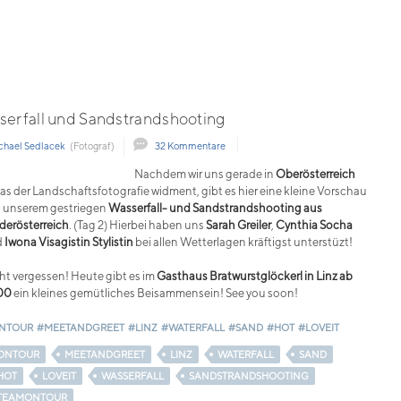
serfall und Sandstrandshooting
chael Sedlacek
(Fotograf)
32 Kommentare
Nachdem wir uns gerade in
Oberösterreich
as der Landschaftsfotografie widment, gibt es hier eine kleine Vorschau
 unserem gestriegen
Wasserfall- und Sandstrandshooting aus
derösterreich
. (Tag 2) Hierbei haben uns
Sarah Greiler
,
Cynthia Socha
d
Iwona Visagistin Stylistin
bei allen Wetterlagen kräftigst unterstüzt!
ht vergessen! Heute gibt es im
Gasthaus Bratwurstglöckerl in Linz ab
00
ein kleines gemütliches Beisammensein! See you soon!
NTOUR
#MEETANDGREET
#LINZ
#WATERFALL
#SAND
#HOT
#LOVEIT
ONTOUR
MEETANDGREET
LINZ
WATERFALL
SAND
HOT
LOVEIT
WASSERFALL
SANDSTRANDSHOOTING
TEAMONTOUR