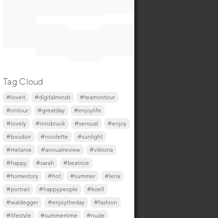
Tag Cloud
#loveit
#digitalminds
#teamontour
#ontour
#greatday
#enjoylife
#lovely
#innsbruck
#sensual
#enjoy
#boudoir
#nicolette
#sunlight
#melanie
#annualreview
#viktoria
#happy
#sarah
#beatrice
#homestory
#hot
#summer
#lena
#portrait
#happypeople
#koell
#waldegger
#enjoytheday
#fashion
#lifestyle
#summertime
#nude