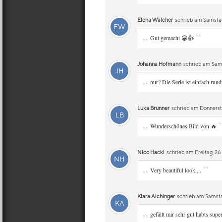
Elena Walcher
schrieb am Samstag,
EW
„
“
Gut gemacht 😁👍
Johanna Hofmann
schrieb am Samst
JH
„
nur? Die Serie ist einfach run
Luka Brunner
schrieb am Donnersta
LB
„
Wunderschönes Bild von 🔥
Nico Hackl
schrieb am Freitag, 26.
NH
„
“
Very beautiful look....
Klara Aichinger
schrieb am Samstag
KA
„
gefällt mir sehr gut habts sup