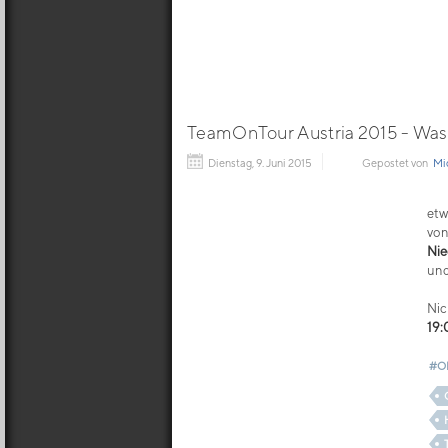
TeamOnTour Austria 2015 - Was
Dienstag, 9. Juni 2015
Gepostet von
Mi
etw
von
Nie
un
Nic
19:
#O