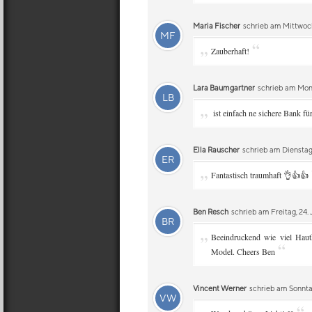
Maria Fischer
schrieb am Mittwoch
MF
„
“
Zauberhaft!
Lara Baumgartner
schrieb am Mont
LB
„
ist einfach ne sichere Bank für
Ella Rauscher
schrieb am Dienstag, 
ER
„
Fantastisch traumhaft 👌👍👍
Ben Resch
schrieb am Freitag, 24. 
BR
„
Beeindruckend wie viel Hautk
“
Model. Cheers Ben
Vincent Werner
schrieb am Sonntag
VW
„
“