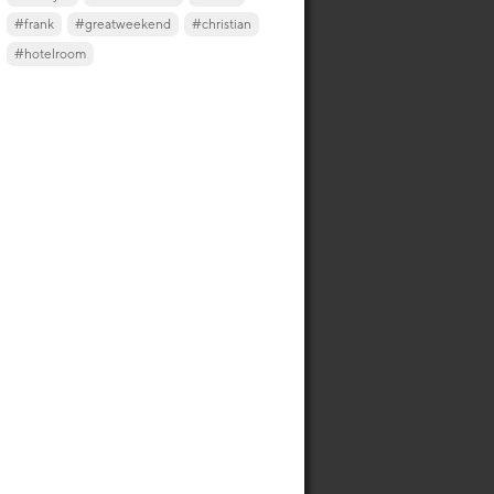
#frank
#greatweekend
#christian
#hotelroom