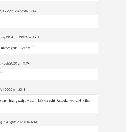
, 15. April 2020 um 13:40
ag, 20. April 2020 um 15:11
“
 immer geile Bilder !!
7. Juli 2020 um 11:19
“
Juli 2020 um 23:13
unst hier gezeigt wird... hab da echt Respekt vor und tolles
, 2. August 2020 um 17:44