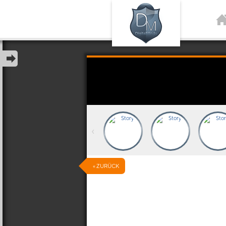
‹
« ZURÜCK