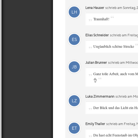
Lena Hauser
schrieb am Sonntag, 
LH
„
“
Traumhaft!
Elias Schneider
schrieb am Freitag
ES
„
Unglaublich schöne Strecke
Julian Brunner
schrieb am Mittwoc
JB
„
Ganz tolle Arbeit, auch vom M
“
👌
Luka Zimmermann
schrieb am Mon
LZ
„
Der Blick und das Licht ein 
Emily Thaller
schrieb am Freitag, 1
ET
„
Du hast echt Feenstaub im Ob