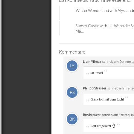
Das könnte dich auch interessieren...
Winter Wonderland with Alyssand
Sunset Castle with JJ - Wenn die S
Ma...
Kommentare
Liam Yilmaz
schrieb am Donnerstag,
LY
„
“
so sweet
Philipp Strasser
schrieb am Freitag
PS
„
“
Ganz toll mit dem Licht
Ben Kreuzer
schrieb am Freitag, 14
BK
„
“
Gut umgesetzt 👌