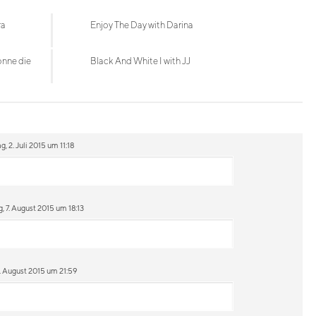
ra
Enjoy The Day with Darina
onne die
Black And White I with JJ
 2. Juli 2015 um 11:18
, 7. August 2015 um 18:13
. August 2015 um 21:59