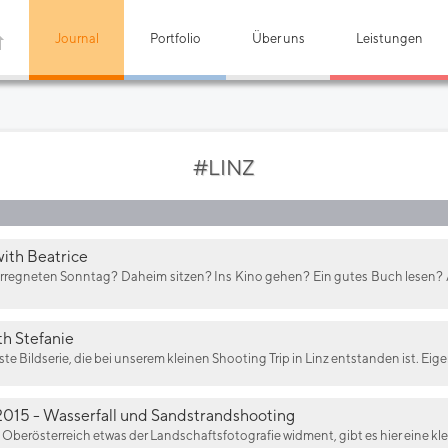
Journal
Portfolio
Über uns
Leistungen
#LINZ
with Beatrice
rregneten Sonntag? Daheim sitzen? Ins Kino gehen? Ein gutes Buch lesen? 
h Stefanie
te Bildserie, die bei unserem kleinen Shooting Trip in Linz entstanden ist. Eige
015 - Wasserfall und Sandstrandshooting
Oberösterreich etwas der Landschaftsfotografie widment, gibt es hier eine kl