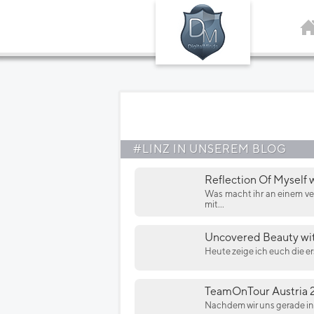
#LINZ IN UNSEREM BLOG
Reflection Of Myself 
Was macht ihr an einem ve
mit...
Uncovered Beauty wit
Heute zeige ich euch die ers
TeamOnTour Austria 2
Nachdem wir uns gerade in 