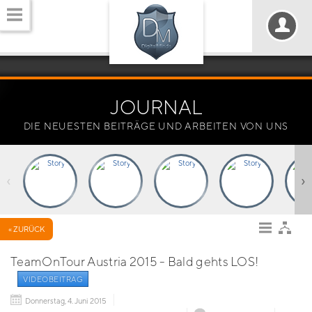
JOURNAL
DIE NEUESTEN BEITRÄGE UND ARBEITEN VON UNS
‹
›
« ZURÜCK
TeamOnTour Austria 2015 - Bald gehts LOS!
VIDEOBEITRAG
Donnerstag, 4. Juni 2015