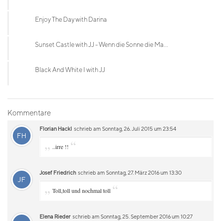
Enjoy The Day with Darina
Sunset Castle with JJ - Wenn die Sonne die Ma...
Black And White I with JJ
Kommentare
Florian Hackl
schrieb am Sonntag, 26. Juli 2015 um 23:54
FH
„
“
..irre !!
Josef Friedrich
schrieb am Sonntag, 27. März 2016 um 13:30
JF
„
“
Toll,toll und nochmal toll
Elena Rieder
schrieb am Sonntag, 25. September 2016 um 10:27