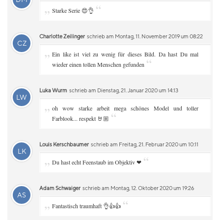
„
“
Starke Serie 😍👌
Charlotte Zeilinger
schrieb am Montag, 11. November 2019 um 08:22
CZ
„
Ein like ist viel zu wenig für dieses Bild. Da hast Du mal
“
wieder einen tollen Menschen gefunden
Luka Wurm
schrieb am Dienstag, 21. Januar 2020 um 14:13
LW
„
oh wow starke arbeit mega schönes Model und toller
“
Farblook... respekt 🤘🏼
Louis Kerschbaumer
schrieb am Freitag, 21. Februar 2020 um 10:11
LK
„
“
Du hast echt Feenstaub im Objektiv ❤
Adam Schwaiger
schrieb am Montag, 12. Oktober 2020 um 19:26
AS
„
“
Fantastisch traumhaft 👌👍👍