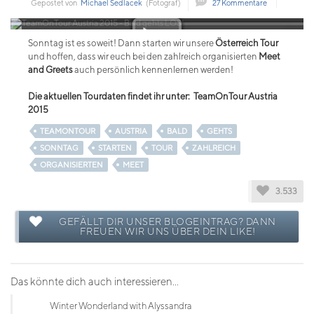
Gepostet von
Michael Sedlacek
(Fotograf)
27 Kommentare
Sonntag ist es soweit! Dann starten wir unsere
Österreich Tour
und hoffen, dass wir euch bei den zahlreich organisierten
Meet
and Greets
auch persönlich kennenlernen werden!
Die aktuellen Tourdaten findet ihr unter:
TeamOnTour Austria
2015
TEAMONTOUR
AUSTRIA
BALD
GEHTS
SONNTAG
STARTEN
TOUR
ZAHLREICH
ORGANISIERTEN
MEET
3.533
GEFÄLLT DIR UNSER BLOGEINTRAG? DANN
FREUEN WIR UNS ÜBER DEIN LIKE!
Das könnte dich auch interessieren...
Winter Wonderland with Alyssandra