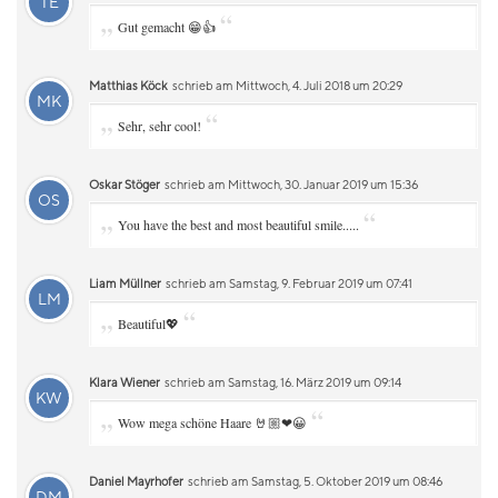
TE
„
“
Gut gemacht 😁👍
Matthias Köck
schrieb am Mittwoch, 4. Juli 2018 um 20:29
MK
„
“
Sehr, sehr cool!
Oskar Stöger
schrieb am Mittwoch, 30. Januar 2019 um 15:36
OS
„
“
You have the best and most beautiful smile.....
Liam Müllner
schrieb am Samstag, 9. Februar 2019 um 07:41
LM
„
“
Beautiful💖
Klara Wiener
schrieb am Samstag, 16. März 2019 um 09:14
KW
„
“
Wow mega schöne Haare 🤘🏼❤😀
Daniel Mayrhofer
schrieb am Samstag, 5. Oktober 2019 um 08:46
DM