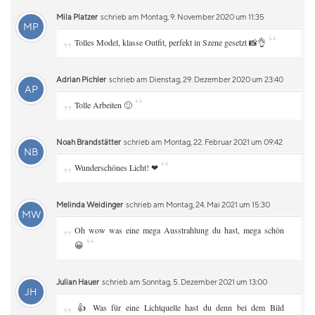
Mila Platzer
schrieb am Montag, 9. November 2020 um 11:35
MP
„
“
Tolles Model, klasse Outfit, perfekt in Szene gesetzt 📸👌
Adrian Pichler
schrieb am Dienstag, 29. Dezember 2020 um 23:40
AP
„
“
Tolle Arbeiten 🙂
Noah Brandstätter
schrieb am Montag, 22. Februar 2021 um 09:42
NB
„
“
Wunderschönes Licht! ❤
Melinda Weidinger
schrieb am Montag, 24. Mai 2021 um 15:30
MW
„
Oh wow was eine mega Ausstrahlung du hast, mega schön
“
😀
Julian Hauer
schrieb am Sonntag, 5. Dezember 2021 um 13:00
JH
„
👍 Was für eine Lichtquelle hast du denn bei dem Bild