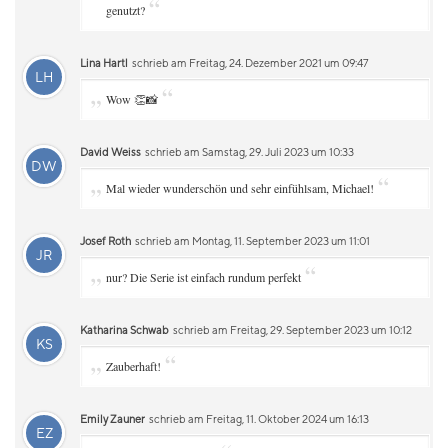
“
genutzt?
Lina Hartl
schrieb am Freitag, 24. Dezember 2021 um 09:47
LH
„
“
Wow 👏📸
David Weiss
schrieb am Samstag, 29. Juli 2023 um 10:33
DW
„
“
Mal wieder wunderschön und sehr einfühlsam, Michael!
Josef Roth
schrieb am Montag, 11. September 2023 um 11:01
JR
„
“
nur? Die Serie ist einfach rundum perfekt
Katharina Schwab
schrieb am Freitag, 29. September 2023 um 10:12
KS
„
“
Zauberhaft!
Emily Zauner
schrieb am Freitag, 11. Oktober 2024 um 16:13
EZ