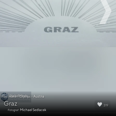
Austria
Pfad:
Home
»
Citytrips
»
Graz
319
Michael Sedlacek
Fotograf: