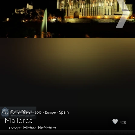
Spain
Pfad:
Home
»
Travel
»
2013
»
Europe
»
Mallorca
428
Michael Hofrichter
Fotograf: