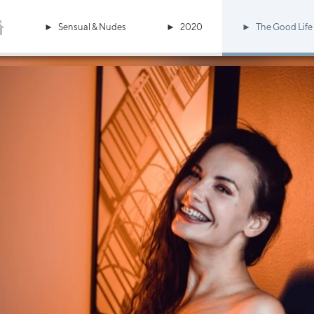
Sensual & Nudes
2020
The Good Life w