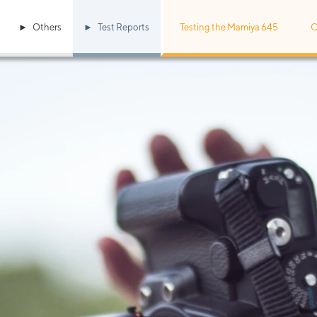
Others
Test Reports
Testing the Mamiya 645
C