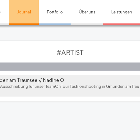
Journal
Portfolio
Über uns
Leistungen
#ARTIST
nden am Traunsee // Nadine O
e Ausschreibung für unser TeamOnTour Fashionshooting in Gmunden am Traun