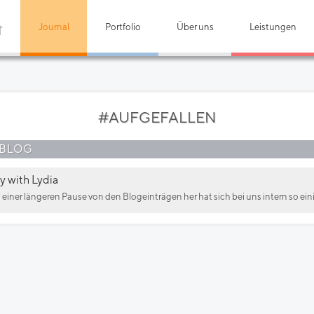
Journal
Portfolio
Über uns
Leistungen
#AUFGEFALLEN
 BLOG
y with Lydia
einer längeren Pause von den Blogeinträgen her hat sich bei uns intern so einig