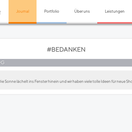
Journal
Portfolio
Über uns
Leistungen
#BEDANKEN
OG
ie Sonne lächelt ins Fenster hinein und wir haben viele tolle Ideen für neue Sho