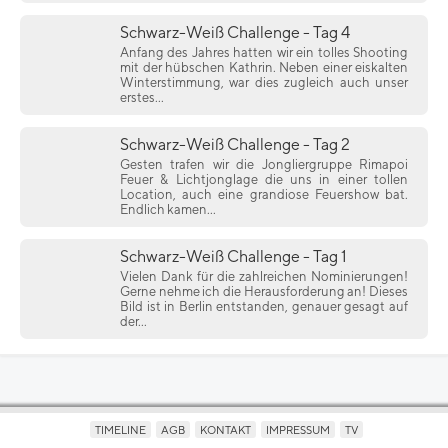
Schwarz-Weiß Challenge - Tag 4
Anfang des Jahres hatten wir ein tolles Shooting
mit der hübschen Kathrin. Neben einer eiskalten
Winterstimmung, war dies zugleich auch unser
erstes...
Schwarz-Weiß Challenge - Tag 2
Gesten trafen wir die Jongliergruppe Rimapoi
Feuer & Lichtjonglage die uns in einer tollen
Location, auch eine grandiose Feuershow bat.
Endlich kamen...
Schwarz-Weiß Challenge - Tag 1
Vielen Dank für die zahlreichen Nominierungen!
Gerne nehme ich die Herausforderung an! Dieses
Bild ist in Berlin entstanden, genauer gesagt auf
der...
TIMELINE
AGB
KONTAKT
IMPRESSUM
TV