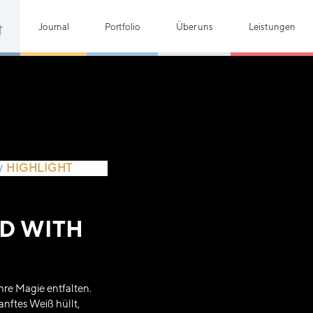
Journal
Portfolio
Über uns
Leistungen
HIGHLIGHT
/
D WITH
ahre Magie entfalten.
anftes Weiß hüllt,