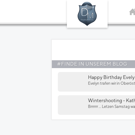
#FINDE IN UNSEREM BLOG
Happy Birthday Evel
Evelyn trafen wir in Oberös
Wintershooting - Kath
Brrrrrr ... Letzen Samstag w