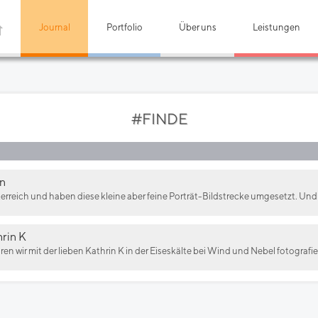
Journal
Portfolio
Über uns
Leistungen
#FINDE
yn
terreich und haben diese kleine aber feine Porträt-Bildstrecke umgesetzt. Und ic
rin K
aren wir mit der lieben Kathrin K in der Eiseskälte bei Wind und Nebel fotografiere