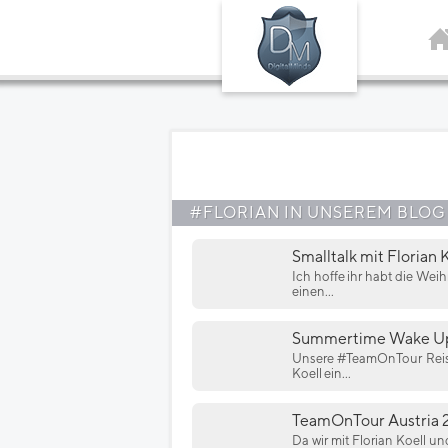
#FLORIAN IN UNSEREM BLOG
Smalltalk mit Florian 
Ich hoffe ihr habt die We
einen...
Summertime Wake Up
Unsere #TeamOnTour Reise
Koell ein...
TeamOnTour Austria 2
Da wir mit Florian Koell u