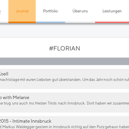
Journal
Portfolio
Über uns
Leistungen
#FLORIAN
Koell
ihnachtstage mit euren Liebsten gut überstanden. Um das Jahr noch schön ru
 with Melanie
 trug uns auch ins Herzen Tirols nach Innsbruck. Dort haben wir zusamm
015 - Intimate Innsbruck
nd Markus Waldegger gestern in Innsbruck richtig auf den Putz gehaun haben