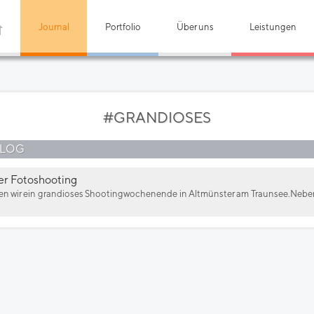
Journal
Portfolio
Über uns
Leistungen
#GRANDIOSES
BLOG
er Fotoshooting
n wir ein grandioses Shootingwochenende in Altmünster am Traunsee.Nebe