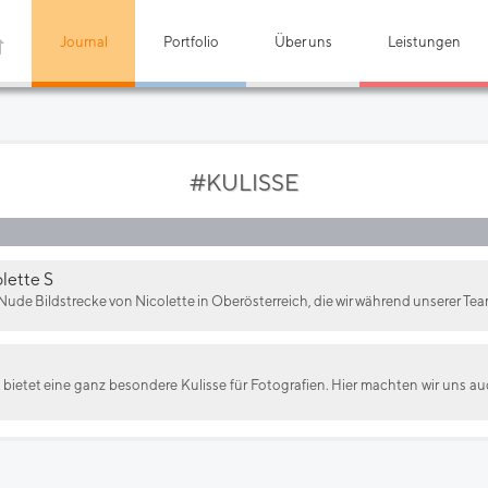
Journal
Portfolio
Über uns
Leistungen
#KULISSE
lette S
 Nude Bildstrecke von Nicolette in Oberösterreich, die wir während unserer Te
bietet eine ganz besondere Kulisse für Fotografien. Hier machten wir uns a