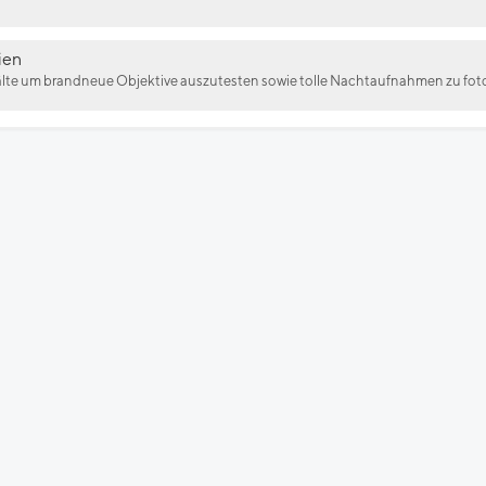
ien
älte um brandneue Objektive auszutesten sowie tolle Nachtaufnahmen zu foto