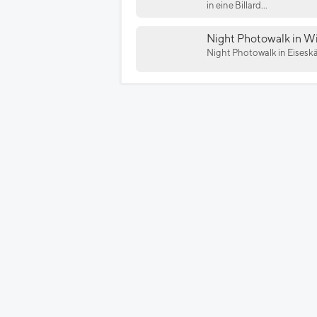
in eine Billard...
Night Photowalk in W
Night Photowalk in Eisesk