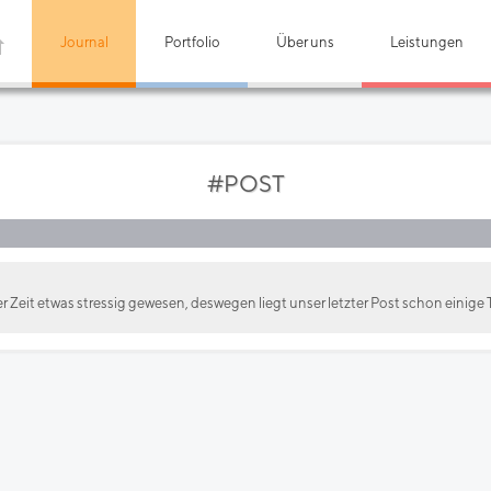
Journal
Portfolio
Über uns
Leistungen
#POST
zter Zeit etwas stressig gewesen, deswegen liegt unser letzter Post schon einige 