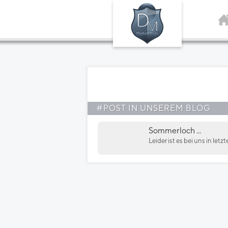
#POST IN UNSEREM BLOG
Sommerloch ...
Leider ist es bei uns in let