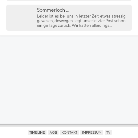
Sommerloch ...
Leider ist es bei uns in letzter Zeit etwas stressig
gewesen, deswegen liegt unser letzter Post schon
einige Tage zurück. Wir hatten allerdings...
TIMELINE
AGB
KONTAKT
IMPRESSUM
TV