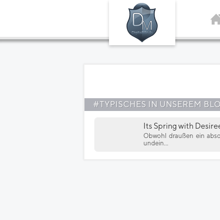
#TYPISCHES IN UNSEREM BL
Its Spring with Desire
Obwohl draußen ein absol
undein...