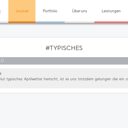
Journal
Portfolio
Über uns
Leistungen
#TYPISCHES
OG
e
ut typisches Aprilwetter herrscht, ist es uns trotzdem gelungen die ei