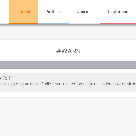
Journal
Portfolio
Über uns
Leistungen
#WARS
 Teil 1
ion ist, gibt es an dieser Stelle einen kleinen Jahresrückblick denen wir dank d