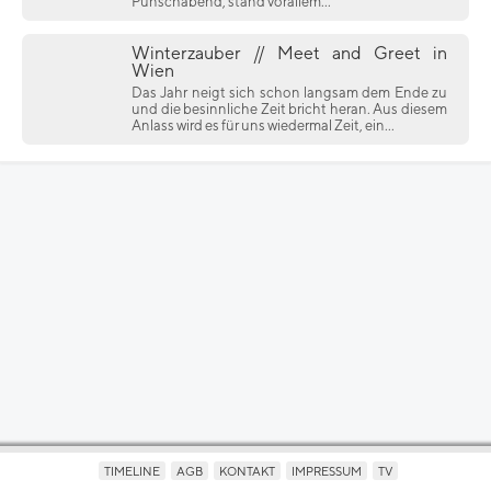
Punschabend, stand vorallem...
Winterzauber // Meet and Greet in
Wien
Das Jahr neigt sich schon langsam dem Ende zu
und die besinnliche Zeit bricht heran. Aus diesem
Anlass wird es für uns wiedermal Zeit, ein...
TIMELINE
AGB
KONTAKT
IMPRESSUM
TV