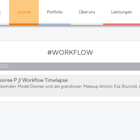
Journal
Portfolio
Über uns
Leistungen
#WORKFLOW
LOG
siree P // Workflow Timelapse
rnden Model Desiree und der grandiosen Makeup Artistin Eva Brunold, s