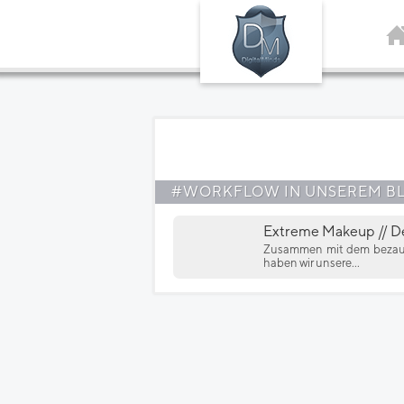
#WORKFLOW IN UNSEREM B
Extreme Makeup // De
Zusammen mit dem bezaube
haben wir unsere...