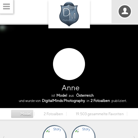
Anne
Model
Österreich
ist
aus
DigitalMinds Photography
2 Fotoalben
und wurde von
in
publiziert.
Model
2 Fotoalben
19.503 gesammelte Favoriten
‹
›