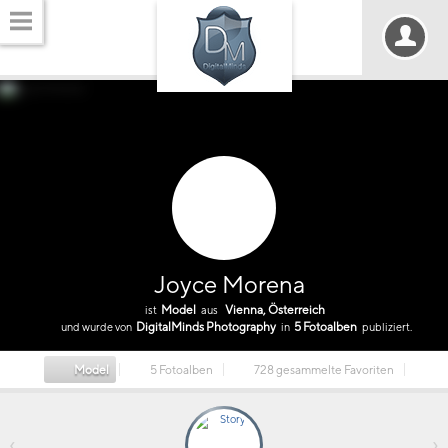
Joyce Morena
Model
Vienna, Österreich
ist
aus
DigitalMinds Photography
5 Fotoalben
und wurde von
in
publiziert.
Model
5 Fotoalben
728 gesammelte Favoriten
‹
›