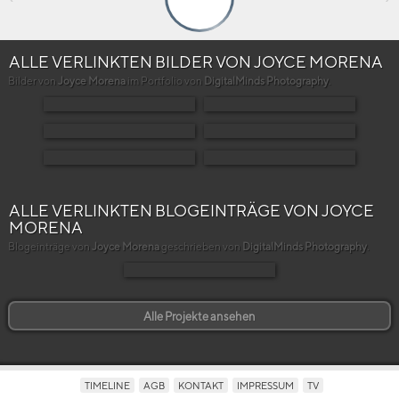
ALLE VERLINKTEN BILDER VON JOYCE MORENA
Bilder von
Joyce Morena
im Portfolio von
DigitalMinds Photography
.
ALLE VERLINKTEN BLOGEINTRÄGE VON JOYCE
MORENA
Blogeinträge von
Joyce Morena
geschrieben von
DigitalMinds Photography
.
Alle Projekte ansehen
TIMELINE
AGB
KONTAKT
IMPRESSUM
TV