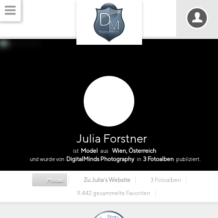
Julia Forstner
Model
Wien, Österreich
ist
aus
DigitalMinds Photography
3 Fotoalben
und wurde von
in
publiziert.
Model
Zu Julia’s Website
3 Fotoalben
9.442 gesammelte Favoriten