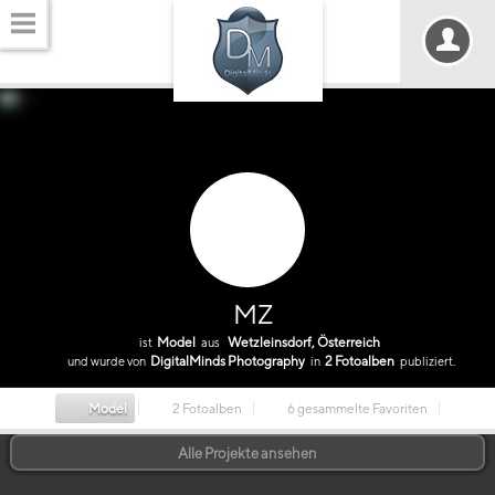
MZ
Model
Wetzleinsdorf, Österreich
ist
aus
DigitalMinds Photography
2 Fotoalben
und wurde von
in
publiziert.
Model
2 Fotoalben
6 gesammelte Favoriten
Alle Projekte ansehen