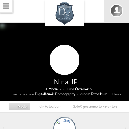
Nina JP
Model
Tirol, Österreich
ist
aus
DigitalMinds Photography
einem Fotoalbum
und wurde von
in
publiziert.
Model
ein Fotoalbum
3.460 gesammelte Favoriten
‹
›