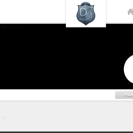
Makeu
‹