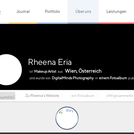
Journal
Portfolio
Über uns
Leistungen
Rheena Eria
Wien, Österreich
Makeup Artist
ist
aus
DigitalMinds Photography
einem Fotoalbum
und wurde von
in
publ
p Artist
Zu Rheena’s Website
ein Fotoalbum
694 gesammelte 