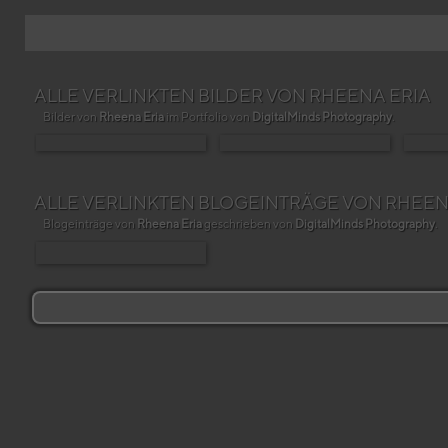
ALLE VERLINKTEN BILDER VON RHEENA ERIA
Bilder von
Rheena Eria
im Portfolio von
DigitalMinds Photography
.
ALLE VERLINKTEN BLOGEINTRÄGE VON RHEEN
Blogeinträge von
Rheena Eria
geschrieben von
DigitalMinds Photography
.