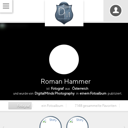
Roman Hammer
Fotograf
Österreich
ist
aus
DigitalMinds Photography
einem Fotoalbum
und wurde von
in
publiziert.
Fotograf
ein Fotoalbum
7.148 gesammelte Favoriten
‹
›