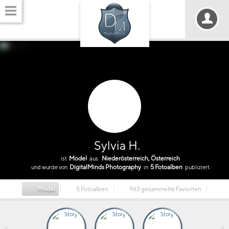
Sylvia H.
Model
Niederösterreich, Österreich
ist
aus
DigitalMinds Photography
5 Fotoalben
und wurde von
in
publiziert.
Model
5 Fotoalben
963 gesammelte Favoriten
‹
›