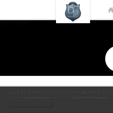
ALLE VERLINKTEN BILDER VON TANJA BAUMG
Bilder von
Tanja Baumgartner
im Portfolio von
DigitalMinds Photography
.