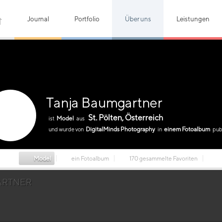
Journal
Portfolio
Über uns
Leistungen
Tanja Baumgartner
St. Pölten, Österreich
Model
ist
aus
DigitalMinds Photography
einem Fotoalbum
und wurde von
in
publ
Model
ein Fotoalbum
170 gesammelte Favoriten
ARTNER