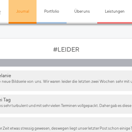
Journal
Portfolio
Über uns
Leistungen
#LEIDER
lanie
e neue Bildserie von uns. Wir waren leider die letzten zwei Wochen sehr mit
i Tag
s sehr turbulent und mit sehr vielen Terminen vollgepackt. Daher gab es diese
zter Zeit etwas stressig gewesen, deswegen liegt unser letzter Post schon einige 