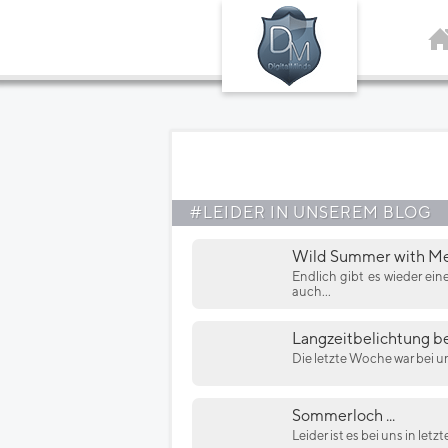
#LEIDER IN UNSEREM BLOG
Wild Summer with Me
Endlich gibt es wieder ein
auch...
Langzeitbelichtung be
Die letzte Woche war bei un
Sommerloch ...
Leider ist es bei uns in let