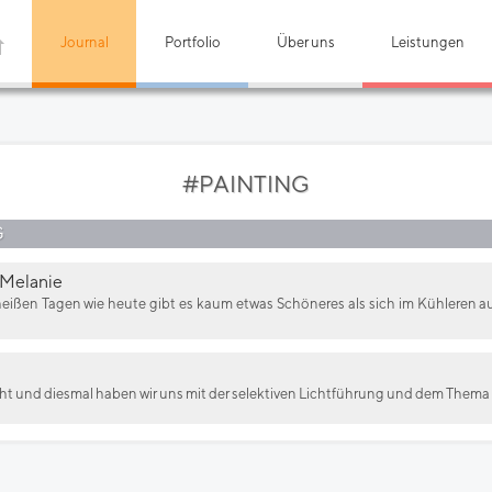
Journal
Portfolio
Über uns
Leistungen
#PAINTING
G
 Melanie
eißen Tagen wie heute gibt es kaum etwas Schöneres als sich im Kühleren a
icht und diesmal haben wir uns mit der selektiven Lichtführung und dem Thema 