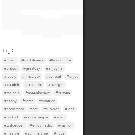
Tag Cloud
#loveit
#digitalminds
#teamontour
#ontour
#greatday
#enjoylife
#lovely
#innsbruck
#sensual
#enjoy
#boudoir
#nicolette
#sunlight
#melanie
#annualreview
#viktoria
#happy
#sarah
#beatrice
#homestory
#hot
#summer
#lena
#portrait
#happypeople
#koell
#waldegger
#enjoytheday
#fashion
#lifestyle
#summertime
#nude