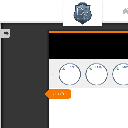
‹
« ZURÜCK