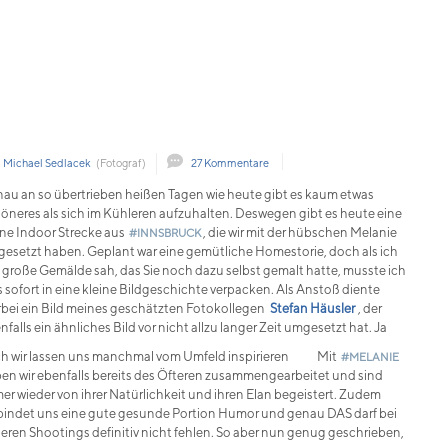
Michael Sedlacek
(Fotograf)
27 Kommentare
au an so übertrieben heißen Tagen wie heute gibt es kaum etwas
öneres als sich im Kühleren aufzuhalten. Deswegen gibt es heute eine
ine Indoor Strecke aus
, die wir mit der hübschen Melanie
#INNSBRUCK
esetzt haben. Geplant war eine gemütliche Homestorie, doch als ich
 große Gemälde sah, das Sie noch dazu selbst gemalt hatte, musste ich
s sofort in eine kleine Bildgeschichte verpacken. Als Anstoß diente
rbei ein Bild meines geschätzten Fotokollegen
Stefan Häusler
, der
nfalls ein ähnliches Bild vor nicht allzu langer Zeit umgesetzt hat. Ja
h wir lassen uns manchmal vom Umfeld inspirieren
Mit
#MELANIE
en wir ebenfalls bereits des Öfteren zusammengearbeitet und sind
er wieder von ihrer Natürlichkeit und ihren Elan begeistert. Zudem
bindet uns eine gute gesunde Portion Humor und genau DAS darf bei
eren Shootings definitiv nicht fehlen. So aber nun genug geschrieben,