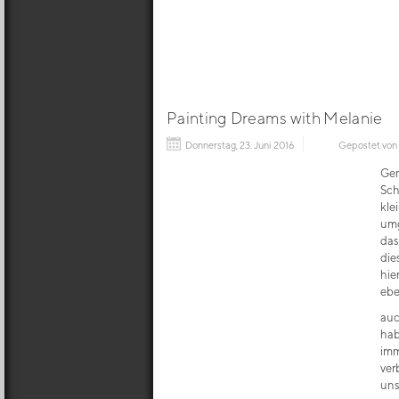
Painting Dreams with Melanie
Donnerstag, 23. Juni 2016
Gepostet von
Gen
Sch
kle
umg
das
die
hie
ebe
auc
hab
imm
ver
uns