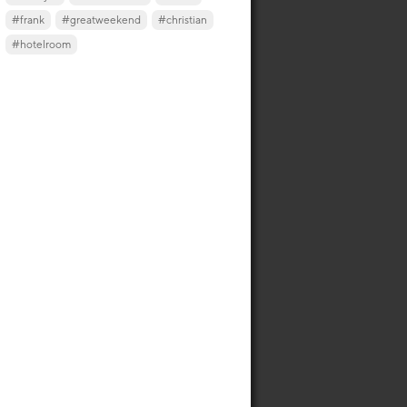
#frank
#greatweekend
#christian
#hotelroom