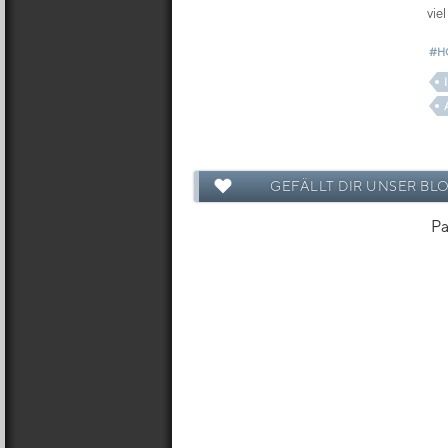
vie
#H
GEFÄLLT DIR UNSER BL
Pa