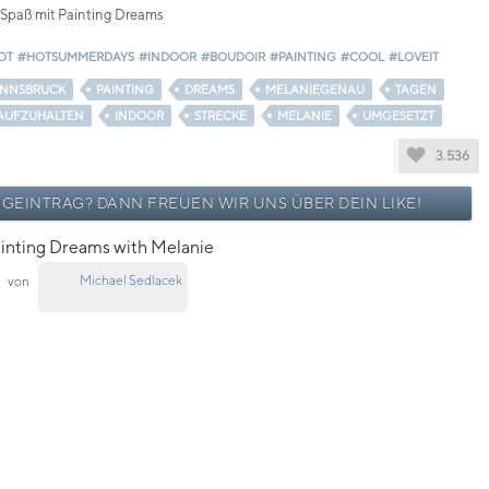
l Spaß mit Painting Dreams
OT
#HOTSUMMERDAYS
#INDOOR
#BOUDOIR
#PAINTING
#COOL
#LOVEIT
INNSBRUCK
PAINTING
DREAMS
MELANIEGENAU
TAGEN
AUFZUHALTEN
INDOOR
STRECKE
MELANIE
UMGESETZT
3.536
OGEINTRAG? DANN FREUEN WIR UNS ÜBER DEIN LIKE!
inting Dreams with Melanie
Michael Sedlacek
von