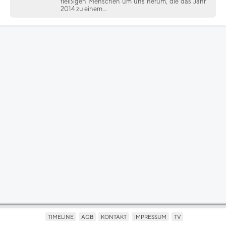
fleißigen Menschen um uns herum, die das Jahr
2014 zu einem...
TIMELINE
AGB
KONTAKT
IMPRESSUM
TV