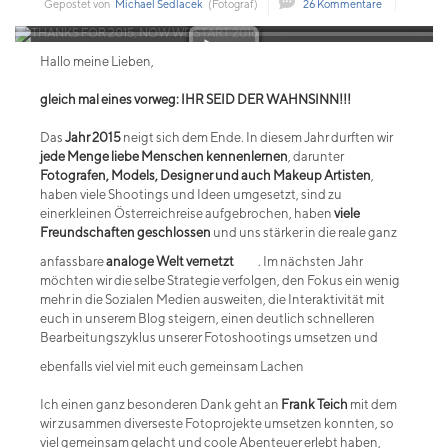
Gepostet von
Michael Sedlacek
(Fotograf)
26 Kommentare
Hallo meine Lieben,
gleich mal eines vorweg: IHR SEID DER WAHNSINN!!!
Das
Jahr 2015
neigt sich dem Ende. In diesem Jahr durften wir
jede Menge liebe Menschen kennenlernen
, darunter
Fotografen, Models, Designer und auch Makeup Artisten
,
haben viele Shootings und Ideen umgesetzt, sind zu
einer
kleinen Österreichreise aufgebrochen, haben
viele
Freundschaften geschlossen
und uns stärker in die reale ganz
anfassbare
analoge Welt vernetzt
. Im nächsten Jahr
möchten wir die selbe Strategie verfolgen, den Fokus ein wenig
mehr in die Sozialen Medien ausweiten, die Interaktivität mit
euch in unserem Blog steigern, einen deutlich schnelleren
Bearbeitungszyklus unserer Fotoshootings umsetzen und
ebenfalls viel viel mit euch gemeinsam Lachen
Ich einen ganz besonderen Dank geht an
Frank Teich
mit dem
wir zusammen diverseste Fotoprojekte umsetzen konnten, so
viel gemeinsam gelacht und coole Abenteuer erlebt haben,