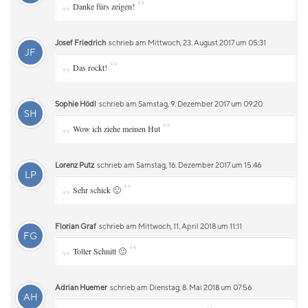
„
“
Danke fürs zeigen!
Josef Friedrich
schrieb am Mittwoch, 23. August 2017 um 05:31
JF
„
“
Das rockt!
Sophie Hödl
schrieb am Samstag, 9. Dezember 2017 um 09:20
SH
„
“
Wow ich ziehe meinen Hut
Lorenz Putz
schrieb am Samstag, 16. Dezember 2017 um 15:46
LP
„
“
Sehr schick 🙂
Florian Graf
schrieb am Mittwoch, 11. April 2018 um 11:11
FG
„
“
Toller Schnitt 🙂
Adrian Huemer
schrieb am Dienstag, 8. Mai 2018 um 07:56
AH