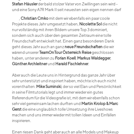
Stefan Häusler
der bald stolzer Vater von Zwillingen sein wird -
und eine Sony A7R Mark II seit neuesten sein eigen nennen darf
,
Christian Crnko
mit dem wir ebenfalls ein paar coole
Projekte dieses Jahr umgesetzt haben,
Nicolette Sol
die nicht
nur vollständig mit ihren Bildern unsere Top 3 dominiert,
sondern sich auch über den gesamten Zeitraum eine tolle
Freundschaft entwickelt hat. Einen ganz besonderen Dank
geht dieses Jahr auch an ganz
neue Freundschaften
die wir
wärend unserer
TeamOnTour Österreich Reise
geschlossen
haben, unter anderen zu
Forian Koell
,
Markus Waldegger
,
Günther Archleitner
und
Harald Fischlehner
.
Aber auch die Leute uns in Hintergrund das ganze Jahr über
sehr unterstützt und inspiriert haben, möchte ich euch nicht
vorenthalten:
Mike Suminski
, der so viel Elan und Persönlichkeit
in seine Filmtutorials legt und immer wieder ein gutes
Referendum für die Videografie ist, mit dem wir ebenfalls schon
sehr viel gemeinsam lachen durften und
Martin Krolop & Marc
Gerst
die eine unglaublich tolle Umsetzung ihre Liveshows
machen und uns immer wieder mit tollen Ideen und Einfällen
inspirieren.
Einen riesen Dank geht aber auch an alle Models und Makeup