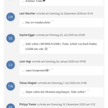
„
“
Schönes Video❤
Leni Wachter
schrieb am Sonntag, 16. Dezember 2018 um 15:14
LW
„
“
Das ist wunderschön!
Sophie Egger
schrieb am Montag, 22. Juli 2019 um 23:49
SE
„
Sehr schön {MODELNAME}. Feine Arbeit von Euch beiden.
“
Gefällt mir sehr. 😊
Liam Vogl
schrieb am Sonntag, 26. Januar 2020 um 09:18
LV
„
“
super komponiert🤩!
Tobias Wagner
schrieb am Dienstag, 7. Juli 2020 um 21:44
TW
„
“
Super schön den Moment eingefangen. Tolle Arbeit !
Philipp Traxler
schrieb am Dienstag, 15. Dezember 2020 um 11:12
PT