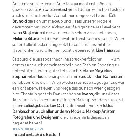
Artisten ohne die unsere Arbeiten gar nicht erst möglich
gewesen wäre.
Viktoria Seekircher
, mit denen wir neben Fashion
auch sinnliche Boudoir Aufnahmen umgesetzt haben,
Eva
Brunold
die sich um Makeup und Haars unserer Modelle
gekümmert hat und die Visagie auf ein ganz neues Level hebt.
Ivana Stojkovic
mit der wir ebenfalls schon viel erlebt haben,
Melanie Bittner
mit der wir sowohl in Innsbruck als auch in Wien
schon tolle Strecken umgesetzt haben und uns mit ihrer
Natürlichkeit und Offenheit positiv überrascht,
Lisa Haas
aus
Salzburg, die uns sogar nach Innsbruck verfolgt hat
- um
dort mit uns auch gemeinsam bei einen Fashion Shooting zu
unterstützen und zu guter Letzt auch
Stefanie Mayr
alias
Stephanie LeFleur
die wir gleich in
Innsbruck in den Kofferraum
schubsten und erst in Wien wieder raus ließen... gut ganz so war
es nicht aber wir freuen uns Mega das du nach Wien gezogen
bist. Ebenfalls geht ein Dankeschön an
Iwona,
die uns dieses
Jahr auch riesig nicht nur mit tollem Makeup, sondern auch mit
einem
selbstgebastelten Outfit
überrascht hat. Ein
fettes
Dankeschön auch allen anderen Models, Makeup Artisten,
Fotografen und Designern
die uns ebenfalls dieses Jahr
begleitet haben!
#ANNUALREVIEW
Ihr seid einfach die Besten!