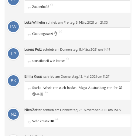
„
“
Zauberhaft!
Luka Wilhelm
schrieb am Freitag, 5. März 2021 um 21:03
LW
„
“
Gut umgesetzt 👌
Lorenz Putz
schrieb am Donnerstag, 11. März 2021 um 14:19
LP
„
“
sensationell wie immer
Emila Kraus
schrieb am Donnerstag, 13. Mai 2021 um 11:27
EK
„
Starke Arbeit von euch beiden. Mega Austrahlung von ihr 😀
“
😮🙏🏼
Nico Zotter
schrieb am Donnerstag, 25. November 2021 um 16:09
NZ
„
“
Sehr kreativ ❤️