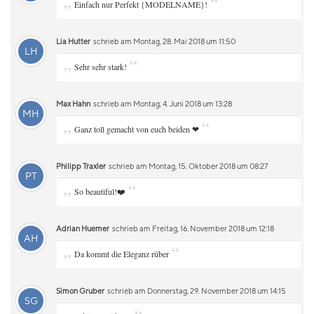
„
“
Einfach nur Perfekt {MODELNAME}!
Lia Hutter
schrieb am Montag, 28. Mai 2018 um 11:50
LH
„
“
Sehr sehr stark!
Max Hahn
schrieb am Montag, 4. Juni 2018 um 13:28
MH
„
“
Ganz toll gemacht von euch beiden ❤
Philipp Traxler
schrieb am Montag, 15. Oktober 2018 um 08:27
PT
„
“
So beautiful!❤️
Adrian Huemer
schrieb am Freitag, 16. November 2018 um 12:18
AH
„
“
Da kommt die Eleganz rüber
Simon Gruber
schrieb am Donnerstag, 29. November 2018 um 14:15
SG