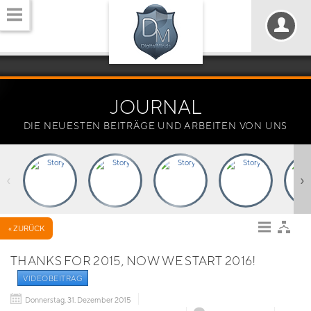
JOURNAL
DIE NEUESTEN BEITRÄGE UND ARBEITEN VON UNS
‹
›
« ZURÜCK
THANKS FOR 2015, NOW WE START 2016!
VIDEOBEITRAG
Donnerstag, 31. Dezember 2015