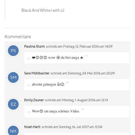
Black And White I with JJ
Kommentare
Paulina Sturm
schrieb am Freitag, 12. Februar 2016 um 14:09
PS
„
“
❤️😍😍😍 wow 🤩 du bist mega 🔥
Sara Mühlbacher
schrieb am Dienstag, 24. Mai 2016 um 20:29
SM
„
“
absolut gelungen 👍😉
Emily Zauner
schrieb am Montag, 1. August 2016 um 12:13
EZ
„
“
Wow😍 ein mega schönes Video.
Noah Hartl
schrieb am Sonntag, 16. Juli 2017 um 12:04
NH