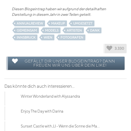
Diesen Blogeintrag haben wir aufgrund der detailhaften
Darstellung in diesem Jahr in zwei Teilen geteilt.
ANNUALREVIEW
MAKEUP
UMGESETZT
GEMEINSAM
MODELS
ARTISTEN
DANK
INNSBRUCK
WIEN
FOTOGRAFEN
3.330
GEFÄLLT DIR UNSER BLOGEINTRAG? DANN
FREUEN WIR UNS ÜBER DEIN LIKE!
Das könnte dich auch interessieren...
Winter Wonderland with Alyssandra
Enjoy The Day with Darina
Sunset Castle with JJ - Wenn die Sonne die Ma...